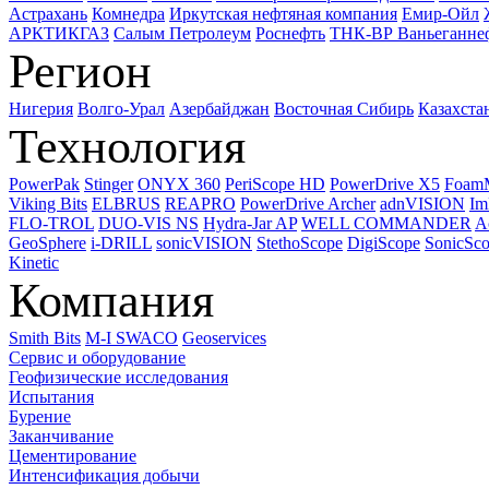
Астрахань
Комнедра
Иркутская нефтяная компания
Емир-Ойл
АРКТИКГАЗ
Салым Петролеум
Роснефть
ТНК-ВР Ваньеганне
Регион
Нигерия
Волго-Урал
Азербайджан
Восточная Сибирь
Казахста
Технология
PowerPak
Stinger
ONYX 360
PeriScope HD
PowerDrive X5
Foam
Viking Bits
ELBRUS
REAPRO
PowerDrive Archer
adnVISION
Im
FLO-TROL
DUO-VIS NS
Hydra-Jar AP
WELL COMMANDER
A
GeoSphere
i-DRILL
sonicVISION
StethoScope
DigiScope
SonicSc
Kinetic
Компания
Smith Bits
M-I SWACO
Geoservices
Сервис и оборудование
Геофизические исследования
Испытания
Бурение
Заканчивание
Цементирование
Интенсификация добычи