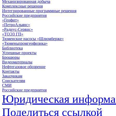
Механизированная добыча
Комплексные решения
Интегрированные программные решения
Российские предприятия
«Геофит»
«ПетроАльянс»
«Радиус-Сервис»
«ТОЭЗ ГП»
Тюменские насосы «Шлюмберже»
«Тюменьпромгеофизика»
Библиотека
Успешные проекты
Брошюры
Видеоматериалы
Нефтегазовое обозрение
Контакты
Заказчикам
Соискателям
СМИ
Российские предприятия
Юридическая информа
Поделиться ссылкой