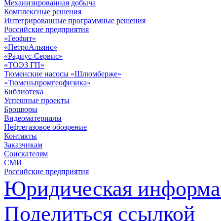
Механизированная добыча
Комплексные решения
Интегрированные программные решения
Российские предприятия
«Геофит»
«ПетроАльянс»
«Радиус-Сервис»
«ТОЭЗ ГП»
Тюменские насосы «Шлюмберже»
«Тюменьпромгеофизика»
Библиотека
Успешные проекты
Брошюры
Видеоматериалы
Нефтегазовое обозрение
Контакты
Заказчикам
Соискателям
СМИ
Российские предприятия
Юридическая информа
Поделиться ссылкой