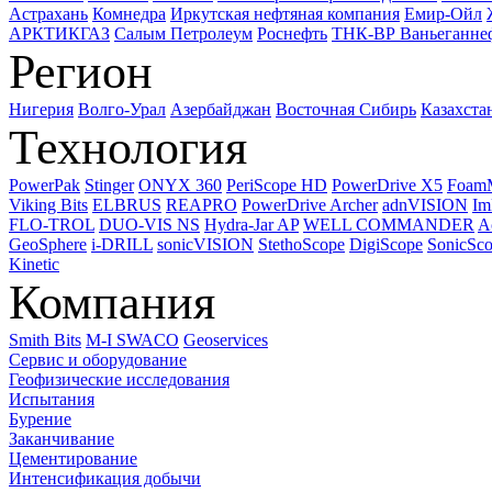
Астрахань
Комнедра
Иркутская нефтяная компания
Емир-Ойл
АРКТИКГАЗ
Салым Петролеум
Роснефть
ТНК-ВР Ваньеганне
Регион
Нигерия
Волго-Урал
Азербайджан
Восточная Сибирь
Казахста
Технология
PowerPak
Stinger
ONYX 360
PeriScope HD
PowerDrive X5
Foam
Viking Bits
ELBRUS
REAPRO
PowerDrive Archer
adnVISION
Im
FLO-TROL
DUO-VIS NS
Hydra-Jar AP
WELL COMMANDER
A
GeoSphere
i-DRILL
sonicVISION
StethoScope
DigiScope
SonicSc
Kinetic
Компания
Smith Bits
M-I SWACO
Geoservices
Сервис и оборудование
Геофизические исследования
Испытания
Бурение
Заканчивание
Цементирование
Интенсификация добычи