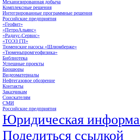
Механизированная добыча
Комплексные решения
Интегрированные программные решения
Российские предприятия
«Геофит»
«ПетроАльянс»
«Радиус-Сервис»
«ТОЭЗ ГП»
Тюменские насосы «Шлюмберже»
«Тюменьпромгеофизика»
Библиотека
Успешные проекты
Брошюры
Видеоматериалы
Нефтегазовое обозрение
Контакты
Заказчикам
Соискателям
СМИ
Российские предприятия
Юридическая информа
Поделиться ссылкой