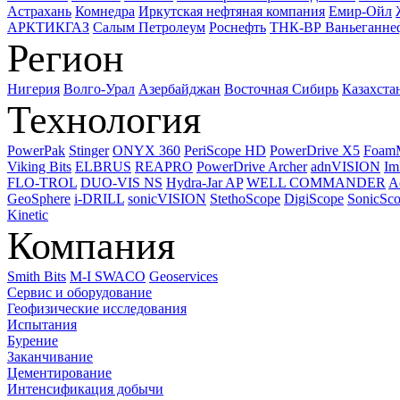
Астрахань
Комнедра
Иркутская нефтяная компания
Емир-Ойл
АРКТИКГАЗ
Салым Петролеум
Роснефть
ТНК-ВР Ваньеганне
Регион
Нигерия
Волго-Урал
Азербайджан
Восточная Сибирь
Казахста
Технология
PowerPak
Stinger
ONYX 360
PeriScope HD
PowerDrive X5
Foam
Viking Bits
ELBRUS
REAPRO
PowerDrive Archer
adnVISION
Im
FLO-TROL
DUO-VIS NS
Hydra-Jar AP
WELL COMMANDER
A
GeoSphere
i-DRILL
sonicVISION
StethoScope
DigiScope
SonicSc
Kinetic
Компания
Smith Bits
M-I SWACO
Geoservices
Сервис и оборудование
Геофизические исследования
Испытания
Бурение
Заканчивание
Цементирование
Интенсификация добычи