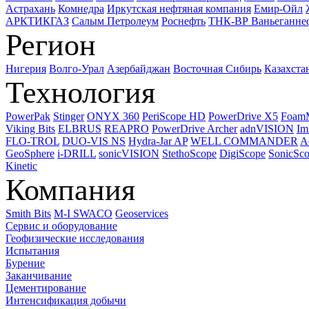
Астрахань
Комнедра
Иркутская нефтяная компания
Емир-Ойл
АРКТИКГАЗ
Салым Петролеум
Роснефть
ТНК-ВР Ваньеганне
Регион
Нигерия
Волго-Урал
Азербайджан
Восточная Сибирь
Казахста
Технология
PowerPak
Stinger
ONYX 360
PeriScope HD
PowerDrive X5
Foam
Viking Bits
ELBRUS
REAPRO
PowerDrive Archer
adnVISION
Im
FLO-TROL
DUO-VIS NS
Hydra-Jar AP
WELL COMMANDER
A
GeoSphere
i-DRILL
sonicVISION
StethoScope
DigiScope
SonicSc
Kinetic
Компания
Smith Bits
M-I SWACO
Geoservices
Сервис и оборудование
Геофизические исследования
Испытания
Бурение
Заканчивание
Цементирование
Интенсификация добычи