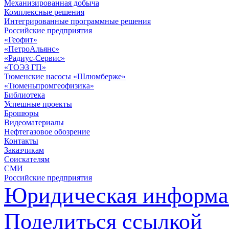
Механизированная добыча
Комплексные решения
Интегрированные программные решения
Российские предприятия
«Геофит»
«ПетроАльянс»
«Радиус-Сервис»
«ТОЭЗ ГП»
Тюменские насосы «Шлюмберже»
«Тюменьпромгеофизика»
Библиотека
Успешные проекты
Брошюры
Видеоматериалы
Нефтегазовое обозрение
Контакты
Заказчикам
Соискателям
СМИ
Российские предприятия
Юридическая информа
Поделиться ссылкой