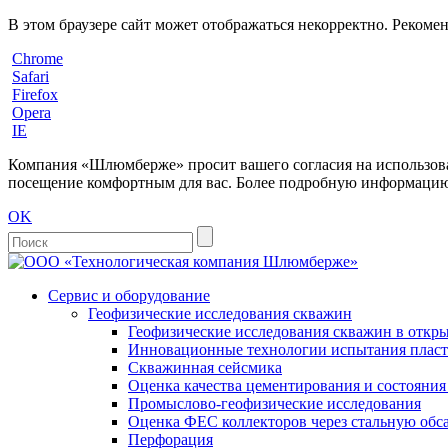
В этом браузере сайт может отображаться некорректно. Рекоме
Chrome
Safari
Firefox
Opera
IE
Компания «Шлюмберже» просит вашего согласия на использовани
посещение комфортным для вас. Более подробную информацию 
OK
Сервис и оборудование
Геофизические исследования скважин
Геофизические исследования скважин в откры
Инновационные технологии испытания пласто
Скважинная сейсмика
Оценка качества цементирования и состояни
Промыслово-геофизические исследования
Оценка ФЕС коллекторов через стальную об
Перфорация