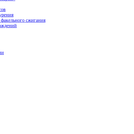
сов
урения
 факельного сжигания
рождений
ии