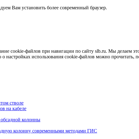
ндуем Вам установить более современный браузер.
е cookie-файлов при навигации по сайту slb.ru. Мы делаем это 
о настройках использования cookie-файлов можно прочитать, 
том стволе
в на кабеле
я обсадной колонны
садную колонну современными методами ГИС