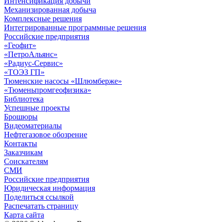
Интенсификация добычи
Механизированная добыча
Комплексные решения
Интегрированные программные решения
Российские предприятия
«Геофит»
«ПетроАльянс»
«Радиус-Сервис»
«ТОЭЗ ГП»
Тюменские насосы «Шлюмберже»
«Тюменьпромгеофизика»
Библиотека
Успешные проекты
Брошюры
Видеоматериалы
Нефтегазовое обозрение
Контакты
Заказчикам
Соискателям
СМИ
Российские предприятия
Юридическая информация
Поделиться ссылкой
Распечатать страницу
Карта сайта