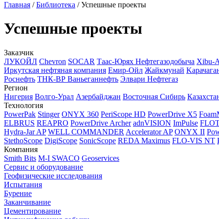
Главная
/
Библиотека
/
Успешные проекты
Успешные проекты
Заказчик
ЛУКОЙЛ
Chevron
SOCAR
Таас-Юрях Нефтегазодобыча
Xibu-
Иркутская нефтяная компания
Емир-Ойл
Жайкмунай
Kарачага
Роснефть
ТНК-ВР Ваньеганнефть
Элвари Нефтегаз
Регион
Нигерия
Волго-Урал
Азербайджан
Восточная Сибирь
Казахста
Технология
PowerPak
Stinger
ONYX 360
PeriScope HD
PowerDrive X5
Foam
ELBRUS
REAPRO
PowerDrive Archer
adnVISION
ImPulse
FLO
Hydra-Jar AP
WELL COMMANDER
Accelerator AP
ONYX II
Pow
StethoScope
DigiScope
SonicScope
REDA Maximus
FLO-VIS NT
Компания
Smith Bits
M-I SWACO
Geoservices
Сервис и оборудование
Геофизические исследования
Испытания
Бурение
Заканчивание
Цементирование