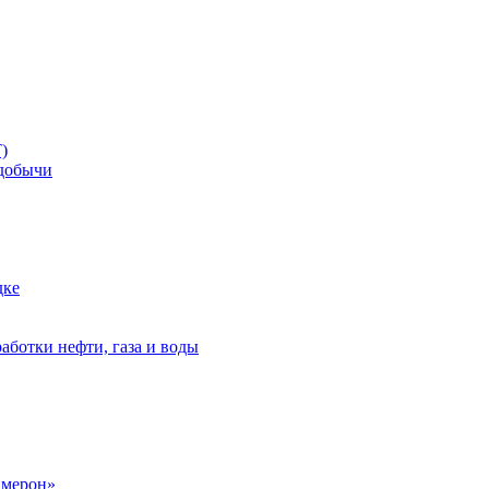
)
добычи
дке
аботки нефти, газа и воды
амерон»