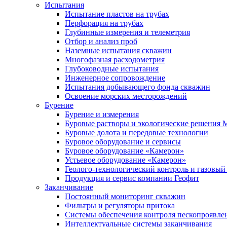
Испытания
Испытание пластов на трубах
Перфорация на трубах
Глубинные измерения и телеметрия
Отбор и анализ проб
Наземные испытания скважин
Многофазная расходометрия
Глубоководные испытания
Инженерное сопровождение
Испытания добывающего фонда скважин
Освоение морских месторождений
Бурение
Бурение и измерения
Буровые растворы и экологические решения
Буровые долота и передовые технологии
Буровое оборудование и сервисы
Буровое оборудование «Камерон»
Устьевое оборудование «Камерон»
Геолого-технологический контроль и газовый
Продукция и сервис компании Геофит
Заканчивание
Постоянный мониторинг скважин
Фильтры и регуляторы притока
Cистемы обеспечения контроля пескопроявле
Интеллектуальные системы заканчивания