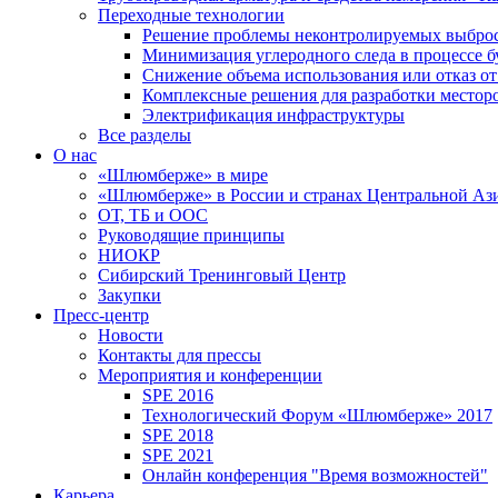
Переходные технологии
Решение проблемы неконтролируемых выбро
Минимизация углеродного следа в процессе б
Снижение объема использования или отказ от
Комплексные решения для разработки место
Электрификация инфраструктуры
Все разделы
О нас
«Шлюмберже» в мире
«Шлюмберже» в России и странах Центральной Аз
ОТ, ТБ и ООС
Руководящие принципы
НИОКР
Сибирский Тренинговый Центр
Закупки
Пресс-центр
Новости
Контакты для прессы
Мероприятия и конференции
SPE 2016
Технологический Форум «Шлюмберже» 2017
SPE 2018
SPE 2021
Онлайн конференция "Время возможностей"
Карьера