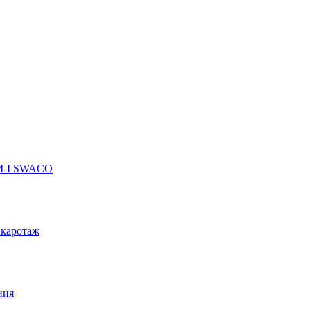
 M-I SWACO
 каротаж
ния