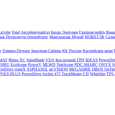
Актобе
Total
Актобемунайгаз
Бахар Энерджи
Газпром нефть
Ванк
нак Петролиум Оперейтинг
Мангышлак Мунай
НОВАТЭК
Салы
н
Тимано-Печора
Западная Сибирь
Юг России
Каспийское море
MAT
Rhino XC
StingBlade
VDA
Кислотный ГРП
IDEAS
PowerDri
THRU
EcoScope
PowerV
MLWD
TeleScope
PDC SHARC
ONYX
M
erDrive vorteX
ASPHASOL
arcVISION
MEGADRIL
DBOS OnTi
POLY-PLUS
PowerDrive Archer 475
TrackMaster CH
WhipSim
TPS-