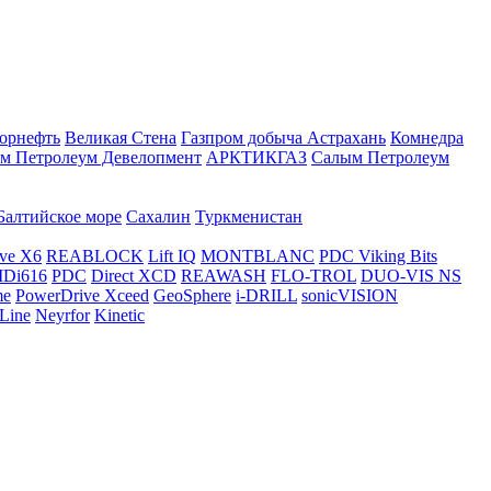
орнефть
Великая Стена
Газпром добыча Астрахань
Комнедра
м Петролеум Девелопмент
АРКТИКГАЗ
Салым Петролеум
Балтийское море
Сахалин
Туркменистан
ve X6
REABLOCK
Lift IQ
MONTBLANC
PDC Viking Bits
Di616
PDC
Direct XCD
REAWASH
FLO-TROL
DUO-VIS NS
me
PowerDrive Xceed
GeoSphere
i-DRILL
sonicVISION
Line
Neyrfor
Kinetic