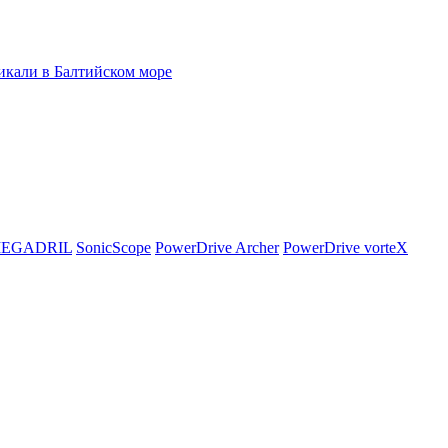
икали в Балтийском море
EGADRIL
SonicScope
PowerDrive Archer
PowerDrive vorteX