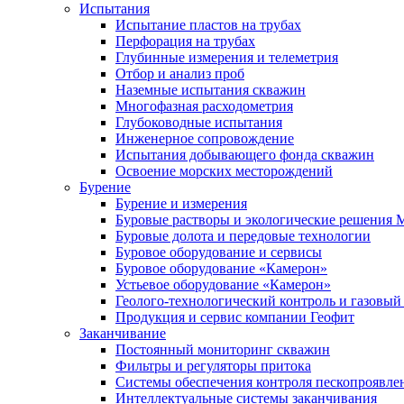
Испытания
Испытание пластов на трубах
Перфорация на трубах
Глубинные измерения и телеметрия
Отбор и анализ проб
Наземные испытания скважин
Многофазная расходометрия
Глубоководные испытания
Инженерное сопровождение
Испытания добывающего фонда скважин
Освоение морских месторождений
Бурение
Бурение и измерения
Буровые растворы и экологические решения
Буровые долота и передовые технологии
Буровое оборудование и сервисы
Буровое оборудование «Камерон»
Устьевое оборудование «Камерон»
Геолого-технологический контроль и газовый
Продукция и сервис компании Геофит
Заканчивание
Постоянный мониторинг скважин
Фильтры и регуляторы притока
Cистемы обеспечения контроля пескопроявле
Интеллектуальные системы заканчивания