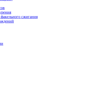
сов
урения
 факельного сжигания
рождений
ии