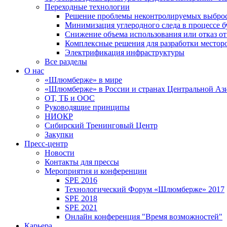
Переходные технологии
Решение проблемы неконтролируемых выбро
Минимизация углеродного следа в процессе б
Снижение объема использования или отказ от
Комплексные решения для разработки место
Электрификация инфраструктуры
Все разделы
О нас
«Шлюмберже» в мире
«Шлюмберже» в России и странах Центральной Аз
ОТ, ТБ и ООС
Руководящие принципы
НИОКР
Сибирский Тренинговый Центр
Закупки
Пресс-центр
Новости
Контакты для прессы
Мероприятия и конференции
SPE 2016
Технологический Форум «Шлюмберже» 2017
SPE 2018
SPE 2021
Онлайн конференция "Время возможностей"
Карьера