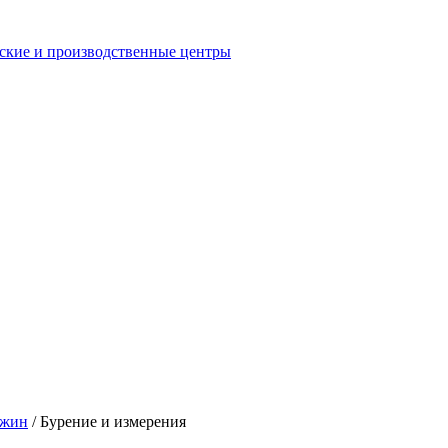
еские и производственные центры
ажин
/
Бурение и измерения