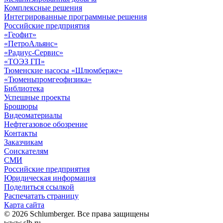
Комплексные решения
Интегрированные программные решения
Российские предприятия
«Геофит»
«ПетроАльянс»
«Радиус-Сервис»
«ТОЭЗ ГП»
Тюменские насосы «Шлюмберже»
«Тюменьпромгеофизика»
Библиотека
Успешные проекты
Брошюры
Видеоматериалы
Нефтегазовое обозрение
Контакты
Заказчикам
Соискателям
СМИ
Российские предприятия
Юридическая информация
Поделиться ссылкой
Распечатать страницу
Карта сайта
© 2026 Schlumberger. Все права защищены
www.slb.ru