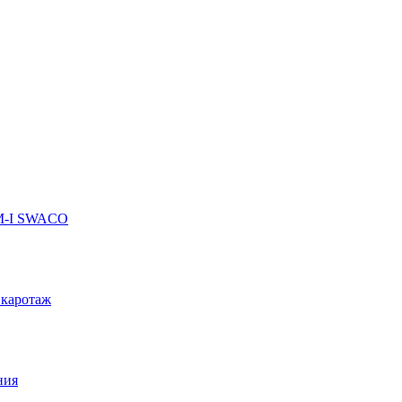
 M-I SWACO
 каротаж
ния