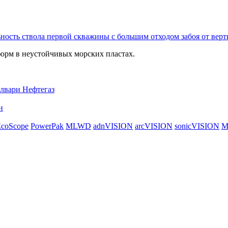
сть ствола первой скважины с большим отходом забоя от верт
орм в неустойчивых морских пластах.
лвари Нефтегаз
н
coScope
PowerPak
MLWD
adnVISION
arcVISION
sonicVISION
M