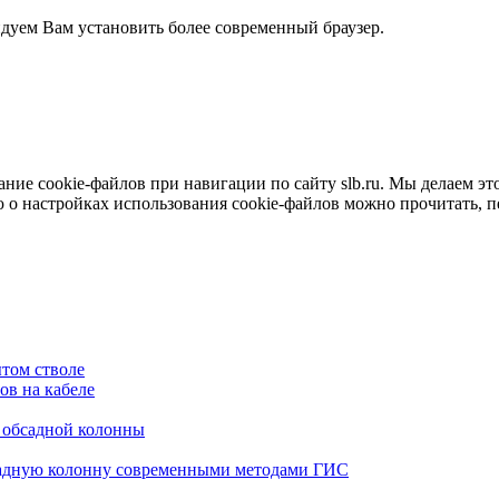
ндуем Вам установить более современный браузер.
е cookie-файлов при навигации по сайту slb.ru. Мы делаем это 
о настройках использования cookie-файлов можно прочитать, 
том стволе
в на кабеле
я обсадной колонны
садную колонну современными методами ГИС