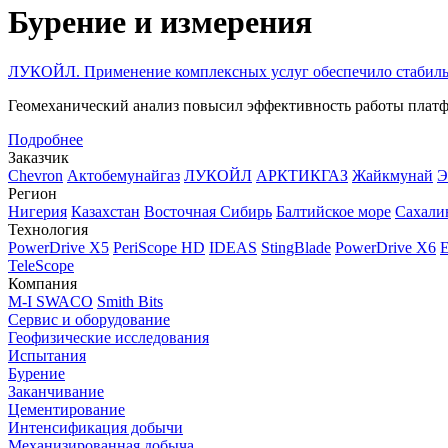
Бурение и измерения
ЛУКОЙЛ. Применение комплексных услуг обеспечило стабильно
Геомеханический анализ повысил эффективность работы платф
Подробнее
Заказчик
Chevron
Актобемунайгаз
ЛУКОЙЛ
АРКТИКГАЗ
Жайкмунай
Э
Регион
Нигерия
Казахстан
Восточная Сибирь
Балтийское море
Сахали
Технология
PowerDrive X5
PeriScope HD
IDEAS
StingBlade
PowerDrive X6
E
TeleScope
Компания
M-I SWACO
Smith Bits
Сервис и оборудование
Геофизические исследования
Испытания
Бурение
Заканчивание
Цементирование
Интенсификация добычи
Механизированная добыча