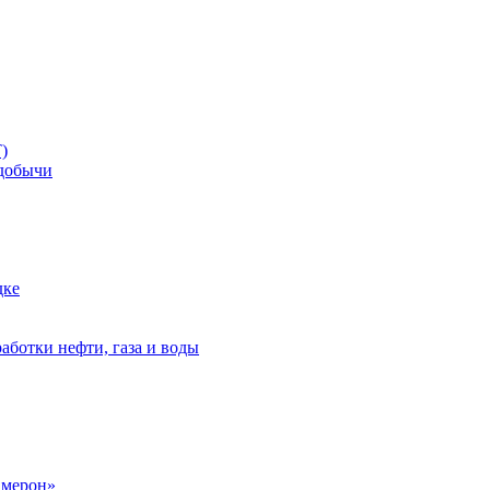
)
добычи
дке
аботки нефти, газа и воды
амерон»