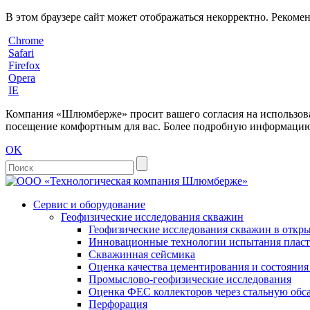
В этом браузере сайт может отображаться некорректно. Рекоме
Chrome
Safari
Firefox
Opera
IE
Компания «Шлюмберже» просит вашего согласия на использовани
посещение комфортным для вас. Более подробную информацию 
OK
Сервис и оборудование
Геофизические исследования скважин
Геофизические исследования скважин в откры
Инновационные технологии испытания пласто
Скважинная сейсмика
Оценка качества цементирования и состояни
Промыслово-геофизические исследования
Оценка ФЕС коллекторов через стальную об
Перфорация