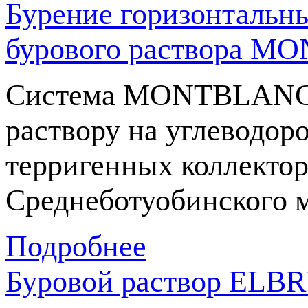
Бурение горизонтальн
бурового раствора 
Система MONTBLANC я
раствору на углеводор
терригенных коллекто
Среднеботуобинского 
Подробнее
Буровой раствор ELBR