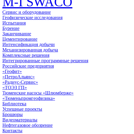
M-I SWACO
Сервис и оборудование
Геофизические исследования
Испытания
Бурение
Заканчивание
Цементирование
Интенсификация добычи
Механизированная добыча
Комплексные решения
Интегрированные программные решения
Российские предприятия
«Геофит»
«ПетроАльянс»
«Радиус-Сервис»
«ТОЭЗ ГП»
Тюменские насосы «Шлюмберже»
«Тюменьпромгеофизика»
Библиотека
Успешные проекты
Брошюры
Видеоматериалы
Нефтегазовое обозрение
Контакты