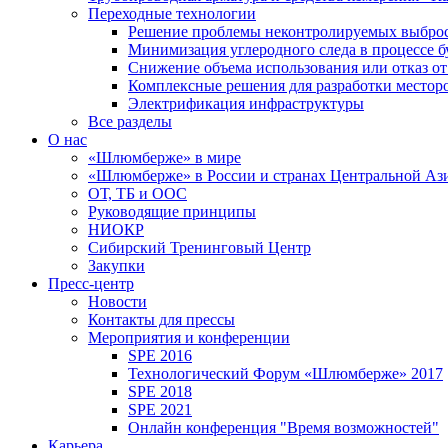
Переходные технологии
Решение проблемы неконтролируемых выбро
Минимизация углеродного следа в процессе б
Снижение объема использования или отказ от
Комплексные решения для разработки место
Электрификация инфраструктуры
Все разделы
О нас
«Шлюмберже» в мире
«Шлюмберже» в России и странах Центральной Аз
ОТ, ТБ и ООС
Руководящие принципы
НИОКР
Сибирский Тренинговый Центр
Закупки
Пресс-центр
Новости
Контакты для прессы
Мероприятия и конференции
SPE 2016
Технологический Форум «Шлюмберже» 2017
SPE 2018
SPE 2021
Онлайн конференция "Время возможностей"
Карьера