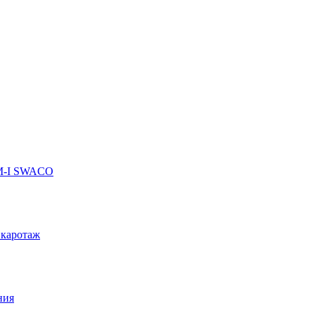
 M-I SWACO
 каротаж
ния