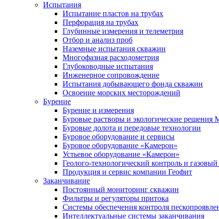
Испытания
Испытание пластов на трубах
Перфорация на трубах
Глубинные измерения и телеметрия
Отбор и анализ проб
Наземные испытания скважин
Многофазная расходометрия
Глубоководные испытания
Инженерное сопровождение
Испытания добывающего фонда скважин
Освоение морских месторождений
Бурение
Бурение и измерения
Буровые растворы и экологические решения
Буровые долота и передовые технологии
Буровое оборудование и сервисы
Буровое оборудование «Камерон»
Устьевое оборудование «Камерон»
Геолого-технологический контроль и газовый
Продукция и сервис компании Геофит
Заканчивание
Постоянный мониторинг скважин
Фильтры и регуляторы притока
Cистемы обеспечения контроля пескопроявле
Интеллектуальные системы заканчивания