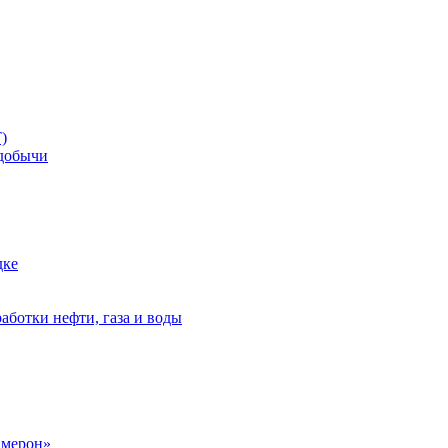
)
добычи
дке
аботки нефти, газа и воды
амерон»