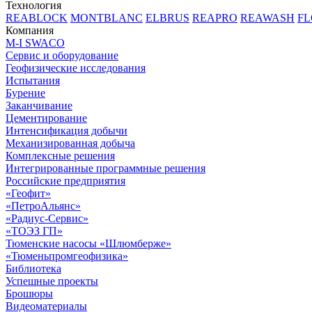
Технология
REABLOCK
MONTBLANC
ELBRUS
REAPRO
REAWASH
FL
Компания
M-I SWACO
Сервис и оборудование
Геофизические исследования
Испытания
Бурение
Заканчивание
Цементирование
Интенсификация добычи
Механизированная добыча
Комплексные решения
Интегрированные программные решения
Российские предприятия
«Геофит»
«ПетроАльянс»
«Радиус-Сервис»
«ТОЭЗ ГП»
Тюменские насосы «Шлюмберже»
«Тюменьпромгеофизика»
Библиотека
Успешные проекты
Брошюры
Видеоматериалы