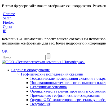
В этом браузере сайт может отображаться некорректно. Рекоме
Chrome
Safari
Firefox
Opera
IE
Компания «Шлюмберже» просит вашего согласия на использовани
посещение комфортным для вас. Более подробную информацию 
OK
Сервис и оборудование
Геофизические исследования скважин
Геофизические исследования скважин в откры
Инновационные технологии испытания пласто
Скважинная сейсмика
Оценка качества цементирования и состояни
Промыслово-геофизические исследования
Оценка ФЕС коллекторов через стальную об
Перфорация