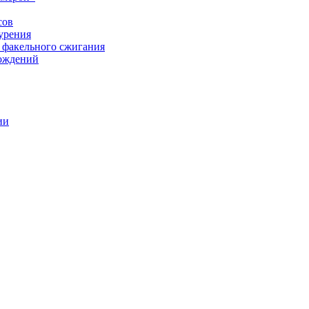
сов
урения
 факельного сжигания
рождений
ии