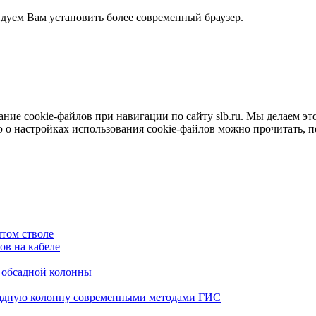
ндуем Вам установить более современный браузер.
е cookie-файлов при навигации по сайту slb.ru. Мы делаем это 
о настройках использования cookie-файлов можно прочитать, 
том стволе
в на кабеле
я обсадной колонны
садную колонну современными методами ГИС