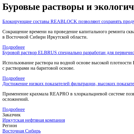
Буровые растворы и экологи
Блокирующие составы REABLOCK позволяют сохранять проду
Сокращение времени на проведение капитального ремонта ск
в Восточной Сибири Иркутской области.
Подробнее
Буровой раствор ELBRUS специально разработан для первичн
Использование раствора на водной основе высокой плотности
с растворами на баритовой основе.
Подробнее
Достижение низких показателей фильтрации, высоких показате
Применение крахмала REAPRO в хлоркальциевой системе позво
осложнений.
Подробнее
Заказчик
Иркутская нефтяная компания
Регион
Восточная Сибирь