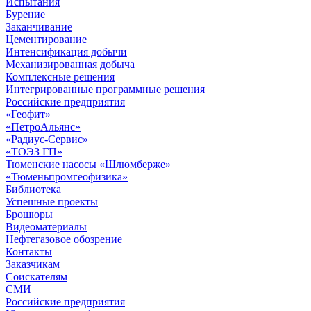
Испытания
Бурение
Заканчивание
Цементирование
Интенсификация добычи
Механизированная добыча
Комплексные решения
Интегрированные программные решения
Российские предприятия
«Геофит»
«ПетроАльянс»
«Радиус-Сервис»
«ТОЭЗ ГП»
Тюменские насосы «Шлюмберже»
«Тюменьпромгеофизика»
Библиотека
Успешные проекты
Брошюры
Видеоматериалы
Нефтегазовое обозрение
Контакты
Заказчикам
Соискателям
СМИ
Российские предприятия