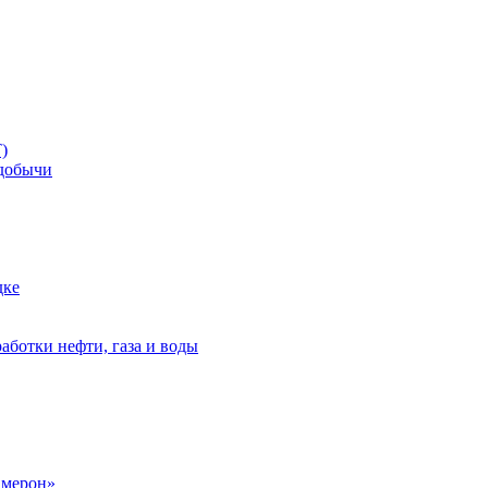
)
добычи
дке
аботки нефти, газа и воды
амерон»