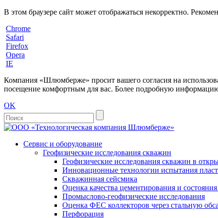
В этом браузере сайт может отображаться некорректно. Рекоме
Chrome
Safari
Firefox
Opera
IE
Компания «Шлюмберже» просит вашего согласия на использовани
посещение комфортным для вас. Более подробную информацию 
OK
Сервис и оборудование
Геофизические исследования скважин
Геофизические исследования скважин в откры
Инновационные технологии испытания пласто
Скважинная сейсмика
Оценка качества цементирования и состояни
Промыслово-геофизические исследования
Оценка ФЕС коллекторов через стальную об
Перфорация