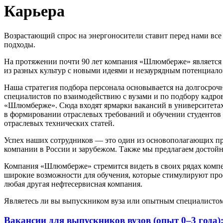
Карьера
Возрастающий спрос на энергоносители ставит перед нами вс
подходы.
На протяжении почти 90 лет компания «Шлюмберже» является 
из разных культур с новыми идеями и незаурядным потенциалом
Наша стратегия подбора персонала основывается на долгосро
специалистов по взаимодействию с вузами и по подбору кадро
«Шлюмберже». Сюда входят ярмарки вакансий в университетах
в формировании отраслевых требований и обучении студентов 
отраслевых технических статей.
Успех наших сотрудников — это один из основополагающих п
компании в России и зарубежом. Также мы предлагаем достойну
Компания «Шлюмберже» стремится видеть в своих рядах компет
широкие возможности для обучения, которые стимулируют про
любая другая нефтесервисная компания.
Являетесь ли вы выпускником вуза или опытным специалисто
Вакансии для выпускников вузов (опыт 0–3 года)