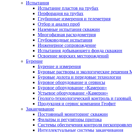
Испытания
Испытание пластов на трубах
Перфорация на трубах
Глубинные измерения и телеметрия
Отбор и анализ проб
Наземные испытания скважин
Многофазная расходометрия
Глубоководные испытания
Инженерное сопровождение
Испытания добывающего фонда скважин
Освоение морских месторождений
Бурение
Бурение и измерения
Буровые растворы и экологические решения
Буровые долота и передовые технологии
Буровое оборудование и сервисы
Буровое оборудование «Камерон»
Устьевое оборудование «Камерон»
Геолого-технологический контроль и газовый
Продукция и сервис компании Геофит
Заканчивание
Постоянный мониторинг скважин
Фильтры и регуляторы притока
Cистемы обеспечения контроля пескопроявле
Интеллектуальные системы заканчивания