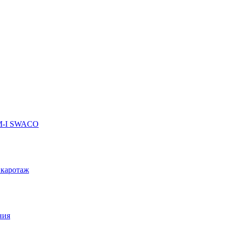
 M-I SWACO
 каротаж
ния