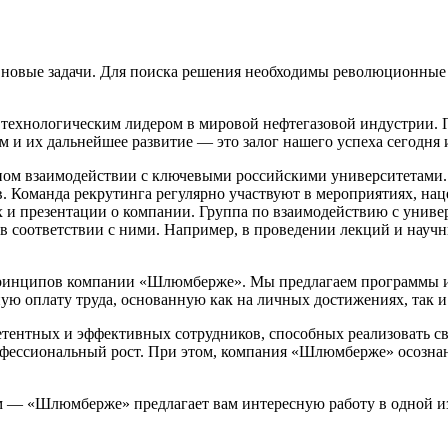
е новые задачи. Для поиска решения необходимы революционные
технологическим лидером в мировой нефтегазовой индустрии. 
 и их дальнейшее развитие — это залог нашего успеха сегодня 
чном взаимодействии с ключевыми российскими университетами.
в. Команда рекрутинга регулярно участвуют в мероприятиях, на
 и презентации о компании. Группа по взаимодействию с униве
в соответствии с ними. Например, в проведении лекций и науч
ринципов компании «Шлюмберже». Мы предлагаем программы инт
ю оплату труда, основанную как на личных достижениях, так и 
ентных и эффективных сотрудников, способных реализовать сво
фессиональный рост. При этом, компания «Шлюмберже» осознанн
м — «Шлюмберже» предлагает вам интересную работу в одной и
: