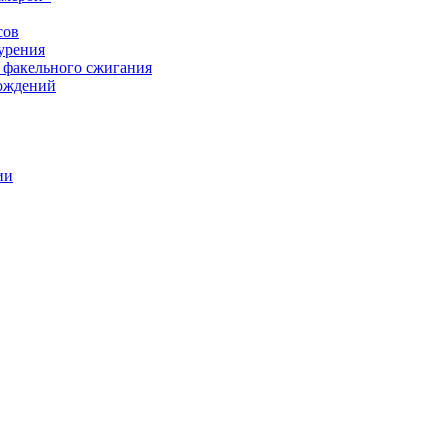
сов
урения
 факельного сжигания
рождений
ии