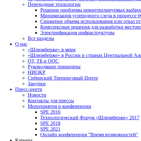
Переходные технологии
Решение проблемы неконтролируемых выбро
Минимизация углеродного следа в процессе б
Снижение объема использования или отказ от
Комплексные решения для разработки место
Электрификация инфраструктуры
Все разделы
О нас
«Шлюмберже» в мире
«Шлюмберже» в России и странах Центральной Аз
ОТ, ТБ и ООС
Руководящие принципы
НИОКР
Сибирский Тренинговый Центр
Закупки
Пресс-центр
Новости
Контакты для прессы
Мероприятия и конференции
SPE 2016
Технологический Форум «Шлюмберже» 2017
SPE 2018
SPE 2021
Онлайн конференция "Время возможностей"
Карьера