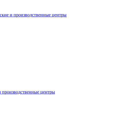
еские и производственные центры
 и производственные центры