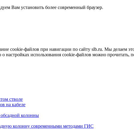
ндуем Вам установить более современный браузер.
е cookie-файлов при навигации по сайту slb.ru. Мы делаем это 
о настройках использования cookie-файлов можно прочитать, 
том стволе
в на кабеле
я обсадной колонны
садную колонну современными методами ГИС