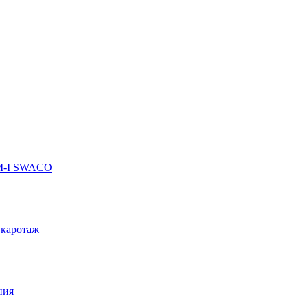
 M-I SWACO
 каротаж
ния