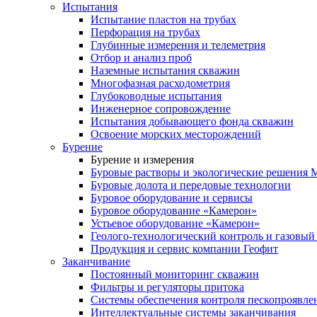
Испытания
Испытание пластов на трубах
Перфорация на трубах
Глубинные измерения и телеметрия
Отбор и анализ проб
Наземные испытания скважин
Многофазная расходометрия
Глубоководные испытания
Инженерное сопровождение
Испытания добывающего фонда скважин
Освоение морских месторождений
Бурение
Бурение и измерения
Буровые растворы и экологические решения
Буровые долота и передовые технологии
Буровое оборудование и сервисы
Буровое оборудование «Камерон»
Устьевое оборудование «Камерон»
Геолого-технологический контроль и газовый
Продукция и сервис компании Геофит
Заканчивание
Постоянный мониторинг скважин
Фильтры и регуляторы притока
Cистемы обеспечения контроля пескопроявле
Интеллектуальные системы заканчивания