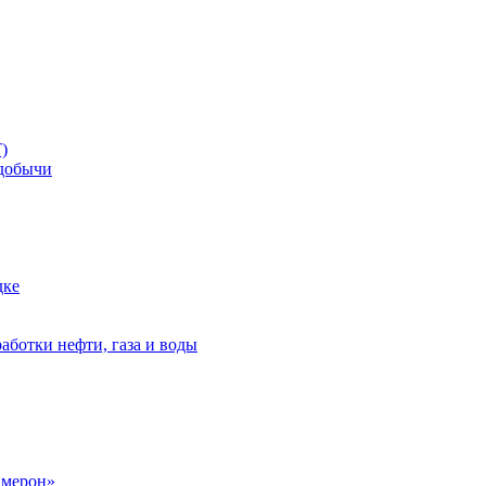
)
добычи
дке
аботки нефти, газа и воды
амерон»