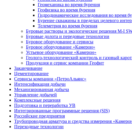
Геомеханика во время бурения
Геофизика во время бурения
Гидродинамические исследования во время б
Бурение скважины в пределах целевого интер
Телеметрия во время бурения
Буровые растворы и экологические решения M-I 
Буровые долота и передовые технологии
Буровое оборудование и сервисы
Буровое оборудование «Камерон»
Устьевое оборудование «Камерон»
Геолого-технологический контроль и газовый каро
Продукция и сервис компании Геофит
Заканчивание
Цементирование
Сервисы компании «ПетроАльянс»
Интенсификация добычи
Механизированная добыча
Управление добычей
Комплексные решения
Подготовка и переработка УВ
Интегрированные программные решения (SIS)
Российские предприятия
Трубопроводная арматура и средства измерения «Камеро
Переходные технологии