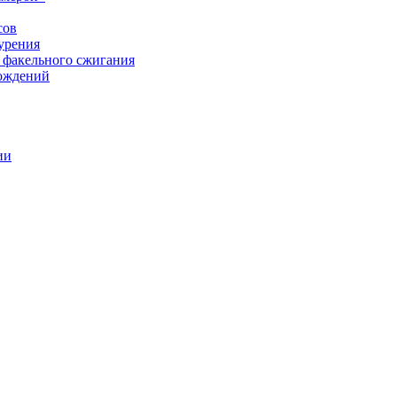
сов
урения
 факельного сжигания
рождений
ии