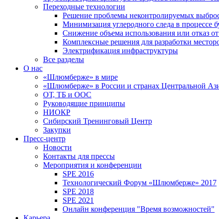
Переходные технологии
Решение проблемы неконтролируемых выбро
Минимизация углеродного следа в процессе б
Снижение объема использования или отказ от
Комплексные решения для разработки место
Электрификация инфраструктуры
Все разделы
О нас
«Шлюмберже» в мире
«Шлюмберже» в России и странах Центральной Аз
ОТ, ТБ и ООС
Руководящие принципы
НИОКР
Сибирский Тренинговый Центр
Закупки
Пресс-центр
Новости
Контакты для прессы
Мероприятия и конференции
SPE 2016
Технологический Форум «Шлюмберже» 2017
SPE 2018
SPE 2021
Онлайн конференция "Время возможностей"
Карьера