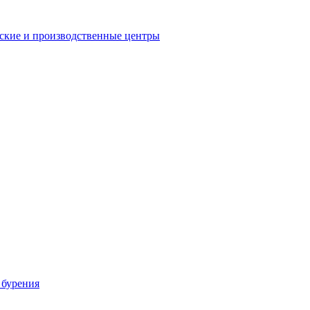
еские и производственные центры
 бурения