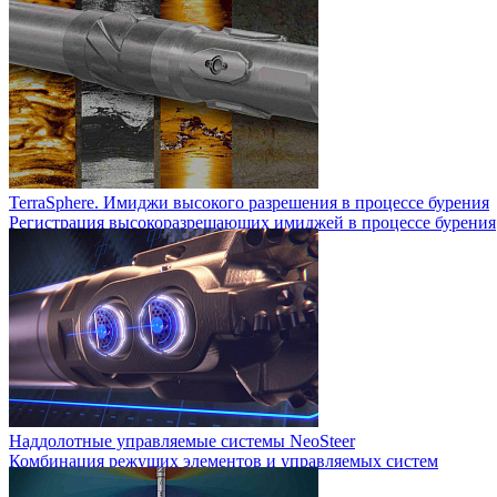
TerraSphere. Имиджи высокого разрешения в процессе бурения
Регистрация высокоразрешающих имиджей в процессе бурения
Наддолотные управляемые системы NeoSteer
Комбинация режущих элементов и управляемых систем