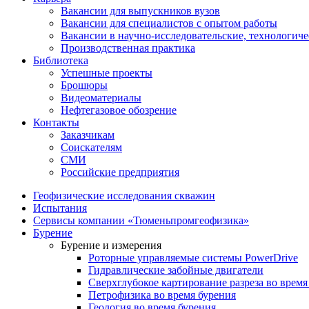
Вакансии для выпускников вузов
Вакансии для специалистов с опытом работы
Вакансии в научно-исследовательские, технологич
Производственная практика
Библиотека
Успешные проекты
Брошюры
Видеоматериалы
Нефтегазовое обозрение
Контакты
Заказчикам
Соискателям
СМИ
Российские предприятия
Геофизические исследования скважин
Испытания
Сервисы компании «Тюменьпромгеофизика»
Бурение
Бурение и измерения
Роторные управляемые системы PowerDrive
Гидравлические забойные двигатели
Сверхглубокое картирование разреза во время
Петрофизика во время бурения
Геология во время бурения