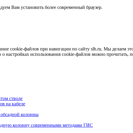
ндуем Вам установить более современный браузер.
е cookie-файлов при навигации по сайту slb.ru. Мы делаем это 
о настройках использования cookie-файлов можно прочитать, 
том стволе
в на кабеле
я обсадной колонны
садную колонну современными методами ГИС