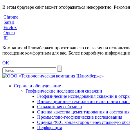
В этом браузере сайт может отображаться некорректно. Рекоме
Chrome
Safari
Firefox
Opera
IE
Компания «Шлюмберже» просит вашего согласия на использовани
посещение комфортным для вас. Более подробную информацию 
OK
Сервис и оборудование
Геофизические исследования скважин
Геофизические исследования скважин в откры
Инновационные технологии испытания пласто
Скважинная сейсмика
Оценка качества цементирования и состояни
Промыслово-геофизические исследования
Оценка ФЕС коллекторов через стальную об
Перфорация