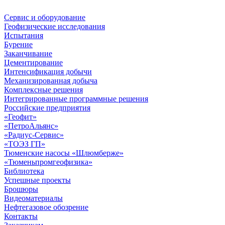
Сервис и оборудование
Геофизические исследования
Испытания
Бурение
Заканчивание
Цементирование
Интенсификация добычи
Механизированная добыча
Комплексные решения
Интегрированные программные решения
Российские предприятия
«Геофит»
«ПетроАльянс»
«Радиус-Сервис»
«ТОЭЗ ГП»
Тюменские насосы «Шлюмберже»
«Тюменьпромгеофизика»
Библиотека
Успешные проекты
Брошюры
Видеоматериалы
Нефтегазовое обозрение
Контакты