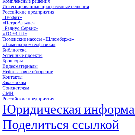
Комплексные решения
Интегрированные программные решения
Российские предприятия
«Геофит»
«ПетроАльянс»
«Радиус-Сервис»
«ТОЭЗ ГП»
Тюменские насосы «Шлюмберже»
«Тюменьпромгеофизика»
Библиотека
Успешные проекты
Брошюры
Видеоматериалы
Нефтегазовое обозрение
Контакты
Заказчикам
Соискателям
СМИ
Российские предприятия
Юридическая информа
Поделиться ссылкой