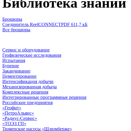
Библиотека знаний
Брошюры
Соединитель ReelCONNECT
PDF 611,7 кБ
Все брошюры
Сервис и оборудование
Геофизические исследования
Испытания
Бурение
Заканчивание
Цементирование
Интенсификация добычи
Механизированная добыча
Комплексные решения
Интегрированные программные решения
Российские предприятия
«Геофит»
«ПетроАльянс»
«Радиус-Сервис»
«ТОЭЗ ГП»
Тюменские насосы «Шлюмберже»