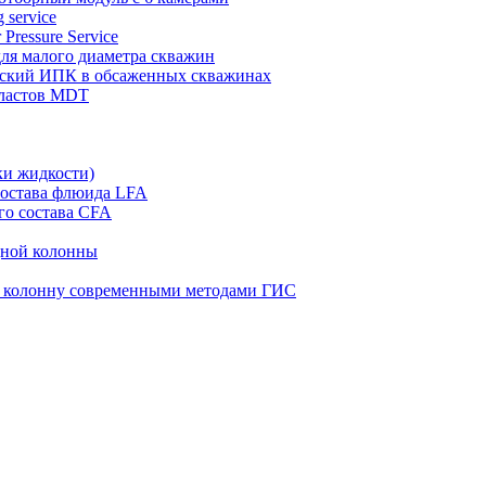
 service
 Pressure Service
 для малого диаметра скважин
ческий ИПК в обсаженных скважинах
пластов MDT
ки жидкости)
состава флюида LFA
го состава CFA
дной колонны
ю колонну современными методами ГИС