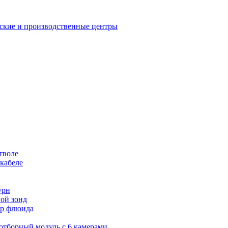
еские и производственные центры
тволе
кабеле
урн
ой зонд
тор флюида
оотборный модуль с 6 камерами