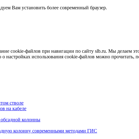
ндуем Вам установить более современный браузер.
е cookie-файлов при навигации по сайту slb.ru. Мы делаем это 
о настройках использования cookie-файлов можно прочитать, 
том стволе
в на кабеле
я обсадной колонны
садную колонну современными методами ГИС