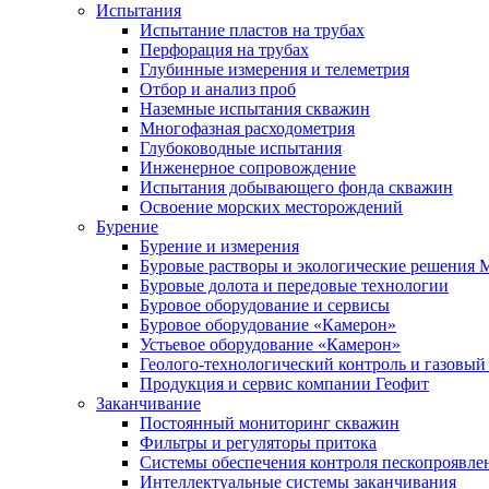
Испытания
Испытание пластов на трубах
Перфорация на трубах
Глубинные измерения и телеметрия
Отбор и анализ проб
Наземные испытания скважин
Многофазная расходометрия
Глубоководные испытания
Инженерное сопровождение
Испытания добывающего фонда скважин
Освоение морских месторождений
Бурение
Бурение и измерения
Буровые растворы и экологические решения
Буровые долота и передовые технологии
Буровое оборудование и сервисы
Буровое оборудование «Камерон»
Устьевое оборудование «Камерон»
Геолого-технологический контроль и газовый
Продукция и сервис компании Геофит
Заканчивание
Постоянный мониторинг скважин
Фильтры и регуляторы притока
Cистемы обеспечения контроля пескопроявле
Интеллектуальные системы заканчивания