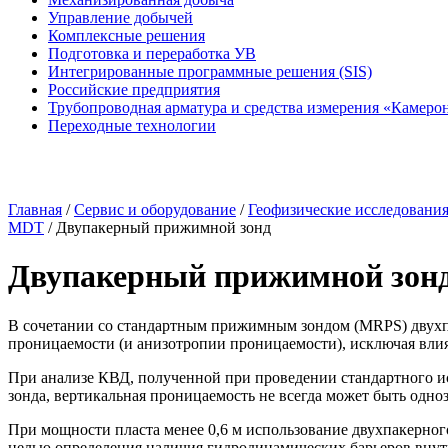
Управление добычей
Комплексные решения
Подготовка и переработка УВ
Интегрированные программные решения (SIS)
Российские предприятия
Трубопроводная арматура и средства измерения «Камеро
Переходные технологии
Главная
/
Сервис и оборудование
/
Геофизические исследовани
MDT
/
Двупакерный прижимной зонд
Двупакерный прижимной зон
В сочетании со стандартным прижимным зондом (MRPS) двухпа
проницаемости (и анизотропии проницаемости), исключая вли
При анализе КВД, полученной при проведении стандартного и
зонда, вертикальная проницаемость не всегда может быть одн
При мощности пласта менее 0,6 м использование двухпакерно
целью определения наличия гидродинамических барьеров внут