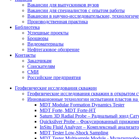
Вакансии для выпускников вузов
Вакансии для специалистов с опытом работы
Вакансии в научно-исследовательские, технологич
Производственная практика
Библиотека
Успешные проекты
Брошюры
Видеоматериалы
Нефтегазовое обозрение
Контакты
Заказчикам
Соискателям
СМИ
Российские предприятия
Геофизические исследования скважин
Геофизические исследования скважин в открытом с
Инновационные технологии испытания пластов на 
MDT Modular Formation Dynamics Tester
MDT Forte, MDT Forte-HT
Saturn 3D Radial Probe – Радиальный зонд Сат
Quicksilver Probe – Фокусированный прижимн
InSitu Fluid Analyzer – Комплексный анализа
MDT Tester Low-Shock Sampling
MDT Tester Multisample Module - Мультипроб