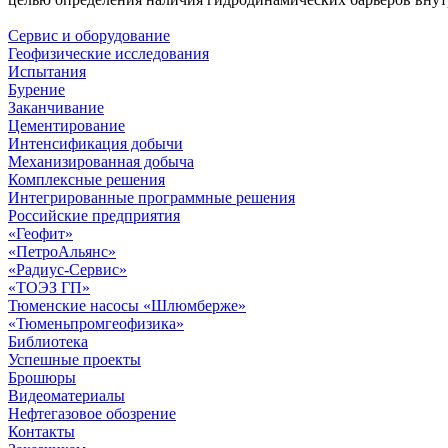
Сервис и оборудование
Геофизические исследования
Испытания
Бурение
Заканчивание
Цементирование
Интенсификация добычи
Механизированная добыча
Комплексные решения
Интегрированные программные решения
Российские предприятия
«Геофит»
«ПетроАльянс»
«Радиус-Сервис»
«ТОЭЗ ГП»
Тюменские насосы «Шлюмберже»
«Тюменьпромгеофизика»
Библиотека
Успешные проекты
Брошюры
Видеоматериалы
Нефтегазовое обозрение
Контакты