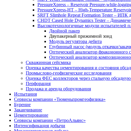
PressureXpress – Reservoir Pressure-while-logging
PressureXpress-HT – High-Temperature Reservoir
SRFT Slimhole Repeat Formation Tester – ИПК
CHDT Cased Hole Dynamics Tester – Динами
Высокотехнологичные модули испытателей 
Двойной пакер
Двупакерный прижимной зонд
Модуль регулятора дебита
Глубинный насос (модуль откачки/закач
Оптический анализатор фракционного 
Оптический анализатор композиционно
Скважинная сейсмика
Оценка качества цементирования и состояния обса
Промыслово-геофизические исследования
Оценка ФЕС коллекторов через стальную обсадну
Перфорация
Продажа и аренда оборудования
Испытания
Сервисы компании «Тюменьпромгеофизика»
Бурение
Заканчивание
Цементирование
Сервисы компании «ПетроАльянс»
Интенсификация добычи
Механизированная добыча