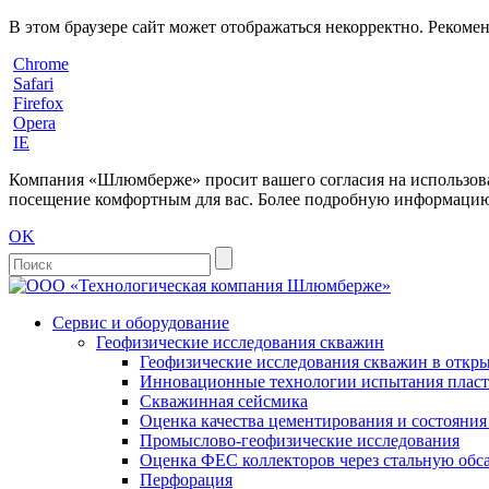
В этом браузере сайт может отображаться некорректно. Рекоме
Chrome
Safari
Firefox
Opera
IE
Компания «Шлюмберже» просит вашего согласия на использовани
посещение комфортным для вас. Более подробную информацию 
OK
Сервис и оборудование
Геофизические исследования скважин
Геофизические исследования скважин в откры
Инновационные технологии испытания пласто
Скважинная сейсмика
Оценка качества цементирования и состояни
Промыслово-геофизические исследования
Оценка ФЕС коллекторов через стальную об
Перфорация