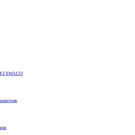
 M-I SWACO
 каротаж
ния