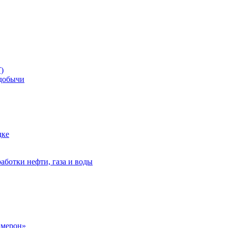
)
добычи
дке
аботки нефти, газа и воды
амерон»