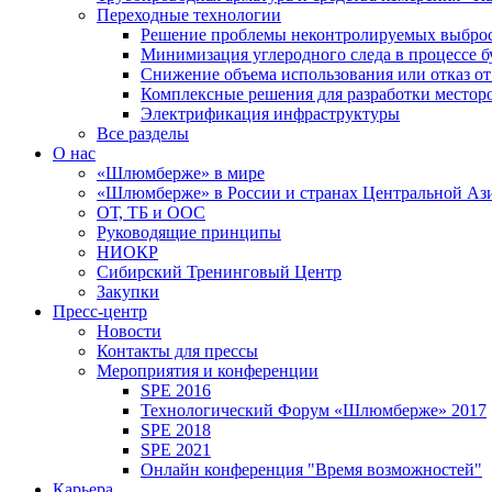
Переходные технологии
Решение проблемы неконтролируемых выбро
Минимизация углеродного следа в процессе б
Снижение объема использования или отказ от
Комплексные решения для разработки место
Электрификация инфраструктуры
Все разделы
О нас
«Шлюмберже» в мире
«Шлюмберже» в России и странах Центральной Аз
ОТ, ТБ и ООС
Руководящие принципы
НИОКР
Сибирский Тренинговый Центр
Закупки
Пресс-центр
Новости
Контакты для прессы
Мероприятия и конференции
SPE 2016
Технологический Форум «Шлюмберже» 2017
SPE 2018
SPE 2021
Онлайн конференция "Время возможностей"
Карьера