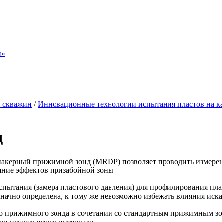
н»
я скважин
/
Инновационные технологии испытания пластов на к
д
керный прижимной зонд (MRDP) позволяет проводить измерения
яние эффектов призабойной зоны
спытания (замера пластового давления) для профилирования пл
означно определена, к тому же невозможно избежать влияния ис
го прижимного зонда в сочетании со стандартным прижимным зо
ри исследуемого интервала.