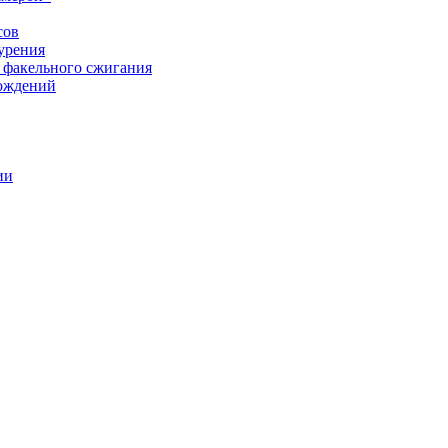
сов
урения
 факельного сжигания
рождений
ии