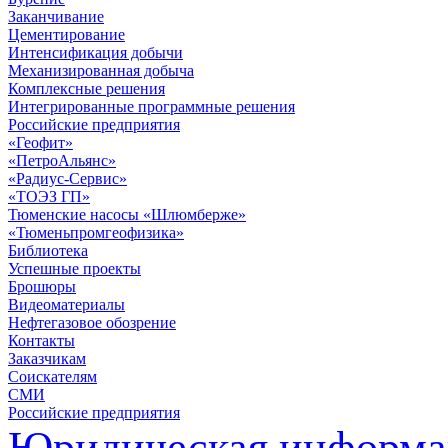
Заканчивание
Цементирование
Интенсификация добычи
Механизированная добыча
Комплексные решения
Интегрированные программные решения
Российские предприятия
«Геофит»
«ПетроАльянс»
«Радиус-Сервис»
«ТОЭЗ ГП»
Тюменские насосы «Шлюмберже»
«Тюменьпромгеофизика»
Библиотека
Успешные проекты
Брошюры
Видеоматериалы
Нефтегазовое обозрение
Контакты
Заказчикам
Соискателям
СМИ
Российские предприятия
Юридическая информа