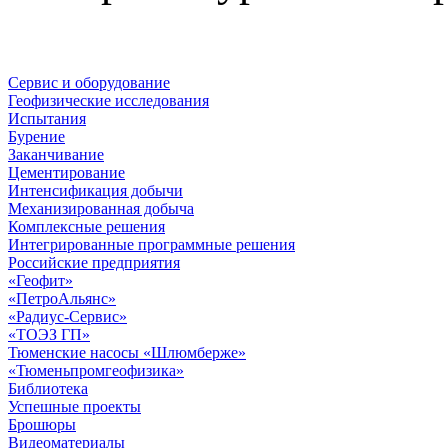
Сервис и оборудование
Геофизические исследования
Испытания
Бурение
Заканчивание
Цементирование
Интенсификация добычи
Механизированная добыча
Комплексные решения
Интегрированные программные решения
Российские предприятия
«Геофит»
«ПетроАльянс»
«Радиус-Сервис»
«ТОЭЗ ГП»
Тюменские насосы «Шлюмберже»
«Тюменьпромгеофизика»
Библиотека
Успешные проекты
Брошюры
Видеоматериалы