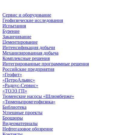
Сервис и оборудование
Геофизические исследования
Испытания
Бурение
Заканчивание
Цементирование
Интенсификация добычи
Механизированная добыча
Комплексные решения
Интегрированные программные решения
Российские предприятия
«Геофит»
«ПетроАльянс»
«Радиус-Сервис»
«ТОЭЗ ГП»
Тюменские насосы «Шлюмберже»
«Тюменьпромгеофизика»
Библиотека
Успешные проекты
Брошюры
Видеоматериалы
Нефтегазовое обозрение
Контакты