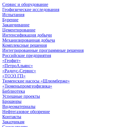
Сервис и оборудование
Геофизические исследования
Испытания
Бурение
Заканчивание
Цементирование
Интенсификация добычи
Механизированная добыча
Комплексные решения
Интегрированные программные решения
Российские предприятия
«Геофит»
«ПетроАльянс»
«Радиус-Сервис»
«ТОЭЗ ГП»
Тюменские насосы «Шлюмберже»
«Тюменьпромгеофизика»
Библиотека
Успешные проекты
Брошюры
Видеоматериалы
Нефтегазовое обозрение
Контакты
Заказчикам
Соискателям