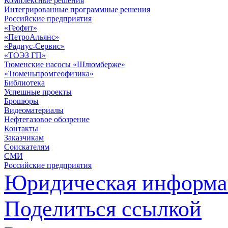
Комплексные решения
Интегрированные программные решения
Российские предприятия
«Геофит»
«ПетроАльянс»
«Радиус-Сервис»
«ТОЭЗ ГП»
Тюменские насосы «Шлюмберже»
«Тюменьпромгеофизика»
Библиотека
Успешные проекты
Брошюры
Видеоматериалы
Нефтегазовое обозрение
Контакты
Заказчикам
Соискателям
СМИ
Российские предприятия
Юридическая информа
Поделиться ссылкой