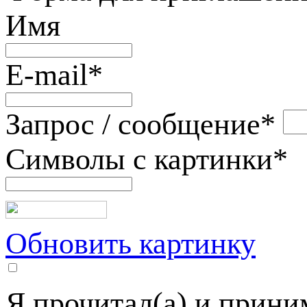
Имя
E-mail
*
Запрос / сообщение
*
Символы с картинки
*
Обновить картинку
Я прочитал(а) и прин