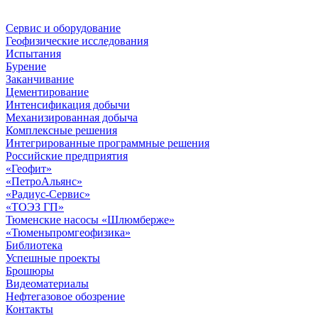
Сервис и оборудование
Геофизические исследования
Испытания
Бурение
Заканчивание
Цементирование
Интенсификация добычи
Механизированная добыча
Комплексные решения
Интегрированные программные решения
Российские предприятия
«Геофит»
«ПетроАльянс»
«Радиус-Сервис»
«ТОЭЗ ГП»
Тюменские насосы «Шлюмберже»
«Тюменьпромгеофизика»
Библиотека
Успешные проекты
Брошюры
Видеоматериалы
Нефтегазовое обозрение
Контакты