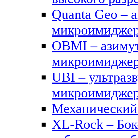
Quanta Geo – 
микроимидже
OBMI – азиму
микроимидже
UBI – ультра
микроимидже
Механический
XL-Rock – Бок