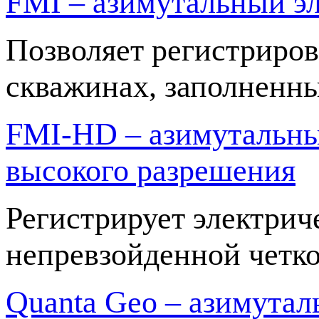
FMI – азимутальный э
Позволяет регистриров
скважинах, заполненны
FMI-HD – азимутальн
высокого разрешения
Регистрирует электрич
непревзойденной четк
Quanta Geo – азимута