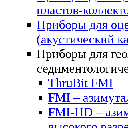
пластов-коллект
Приборы для оце
(акустический к
Приборы для гео
седиментологиче
ThruBit FMI
FMI – азимут
FMI-HD – ази
высокого разр