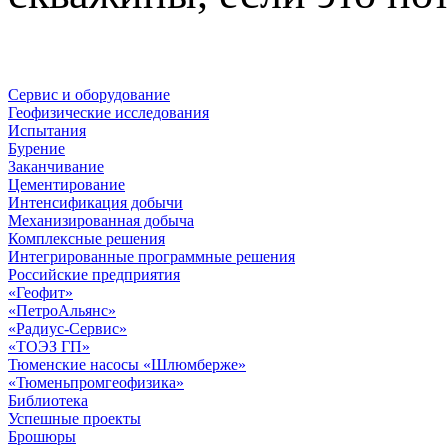
Сервис и оборудование
Геофизические исследования
Испытания
Бурение
Заканчивание
Цементирование
Интенсификация добычи
Механизированная добыча
Комплексные решения
Интегрированные программные решения
Российские предприятия
«Геофит»
«ПетроАльянс»
«Радиус-Сервис»
«ТОЭЗ ГП»
Тюменские насосы «Шлюмберже»
«Тюменьпромгеофизика»
Библиотека
Успешные проекты
Брошюры