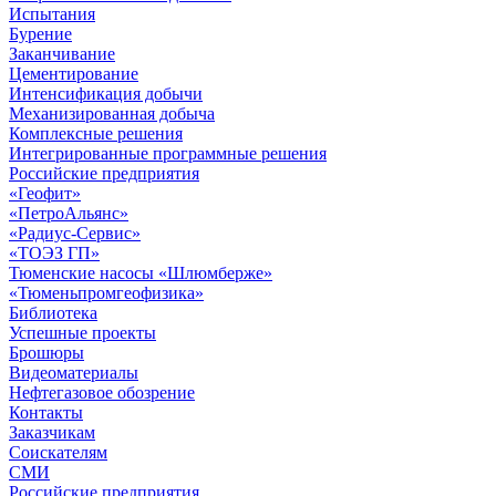
Испытания
Бурение
Заканчивание
Цементирование
Интенсификация добычи
Механизированная добыча
Комплексные решения
Интегрированные программные решения
Российские предприятия
«Геофит»
«ПетроАльянс»
«Радиус-Сервис»
«ТОЭЗ ГП»
Тюменские насосы «Шлюмберже»
«Тюменьпромгеофизика»
Библиотека
Успешные проекты
Брошюры
Видеоматериалы
Нефтегазовое обозрение
Контакты
Заказчикам
Соискателям
СМИ
Российские предприятия