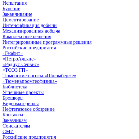
Испытания
Бурение
Заканчивание
Цементирование
Интенсификация добычи
Механизированная добыча
Комплексные решения
Интегрированные программные решения
Российские предприятия
«Геофит»
«ПетроАльянс»
«Радиус-Сервис»
«ТОЭЗ ГП»
Тюменские насосы «Шлюмберже»
«Тюменьпромгеофизика»
Библиотека
Успешные проекты
Брошюры
Видеоматериалы
Нефтегазовое обозрение
Контакты
Заказчикам
Соискателям
СМИ
Российские предприятия