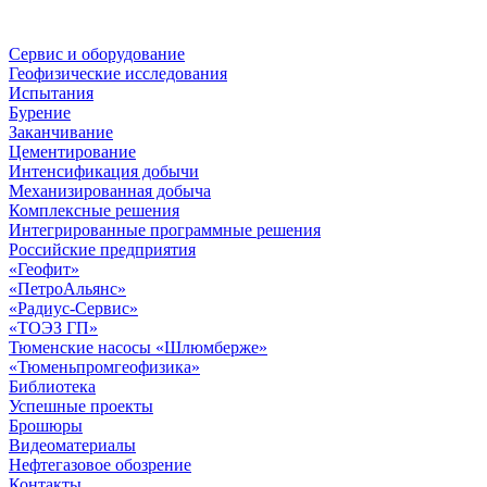
Сервис и оборудование
Геофизические исследования
Испытания
Бурение
Заканчивание
Цементирование
Интенсификация добычи
Механизированная добыча
Комплексные решения
Интегрированные программные решения
Российские предприятия
«Геофит»
«ПетроАльянс»
«Радиус-Сервис»
«ТОЭЗ ГП»
Тюменские насосы «Шлюмберже»
«Тюменьпромгеофизика»
Библиотека
Успешные проекты
Брошюры
Видеоматериалы
Нефтегазовое обозрение
Контакты