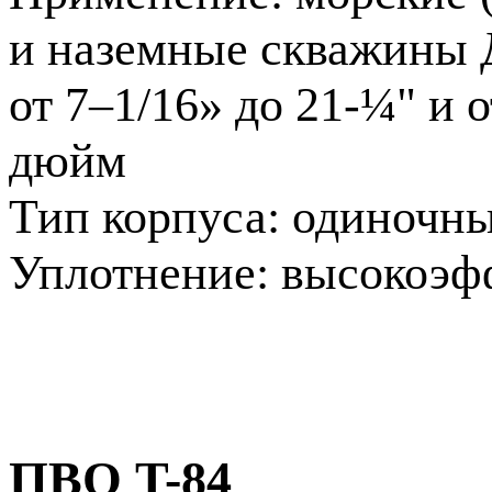
и наземные скважины Д
от 7–1/16» до 21-¼" и о
дюйм
Тип корпуса: одиночн
Уплотнение: высоко
ПВО T-84