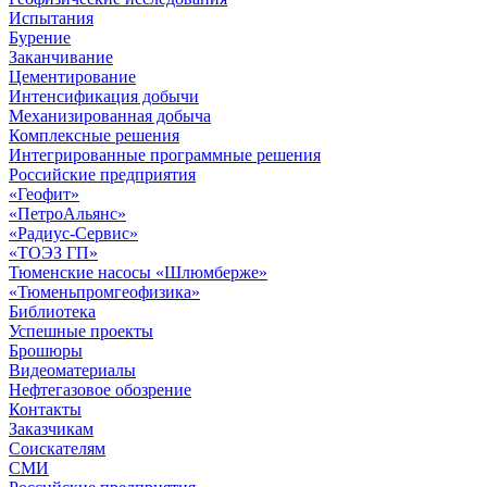
Испытания
Бурение
Заканчивание
Цементирование
Интенсификация добычи
Механизированная добыча
Комплексные решения
Интегрированные программные решения
Российские предприятия
«Геофит»
«ПетроАльянс»
«Радиус-Сервис»
«ТОЭЗ ГП»
Тюменские насосы «Шлюмберже»
«Тюменьпромгеофизика»
Библиотека
Успешные проекты
Брошюры
Видеоматериалы
Нефтегазовое обозрение
Контакты
Заказчикам
Соискателям
СМИ