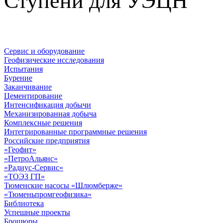
Ступени для УЭЦН
Сервис и оборудование
Геофизические исследования
Испытания
Бурение
Заканчивание
Цементирование
Интенсификация добычи
Механизированная добыча
Комплексные решения
Интегрированные программные решения
Российские предприятия
«Геофит»
«ПетроАльянс»
«Радиус-Сервис»
«ТОЭЗ ГП»
Тюменские насосы «Шлюмберже»
«Тюменьпромгеофизика»
Библиотека
Успешные проекты
Брошюры