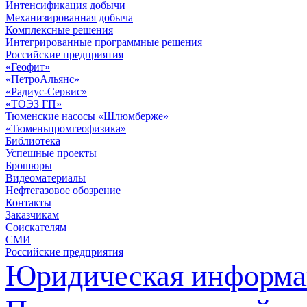
Интенсификация добычи
Механизированная добыча
Комплексные решения
Интегрированные программные решения
Российские предприятия
«Геофит»
«ПетроАльянс»
«Радиус-Сервис»
«ТОЭЗ ГП»
Тюменские насосы «Шлюмберже»
«Тюменьпромгеофизика»
Библиотека
Успешные проекты
Брошюры
Видеоматериалы
Нефтегазовое обозрение
Контакты
Заказчикам
Соискателям
СМИ
Российские предприятия
Юридическая информа