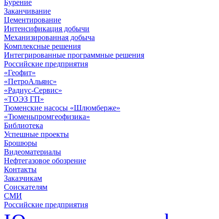
Бурение
Заканчивание
Цементирование
Интенсификация добычи
Механизированная добыча
Комплексные решения
Интегрированные программные решения
Российские предприятия
«Геофит»
«ПетроАльянс»
«Радиус-Сервис»
«ТОЭЗ ГП»
Тюменские насосы «Шлюмберже»
«Тюменьпромгеофизика»
Библиотека
Успешные проекты
Брошюры
Видеоматериалы
Нефтегазовое обозрение
Контакты
Заказчикам
Соискателям
СМИ
Российские предприятия