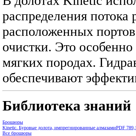
В долотах Kinetic испо
распределения потока 
расположенных портов 
очистки. Это особенно
мягких породах. Гидра
обеспечивают эффектив
Библиотека знаний
Брошюры
Kinetic. Буровые долота, импрегнированные алмазами
PDF 789,
Все брошюры