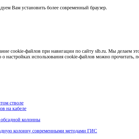
ндуем Вам установить более современный браузер.
е cookie-файлов при навигации по сайту slb.ru. Мы делаем это 
о настройках использования cookie-файлов можно прочитать, 
том стволе
в на кабеле
я обсадной колонны
садную колонну современными методами ГИС