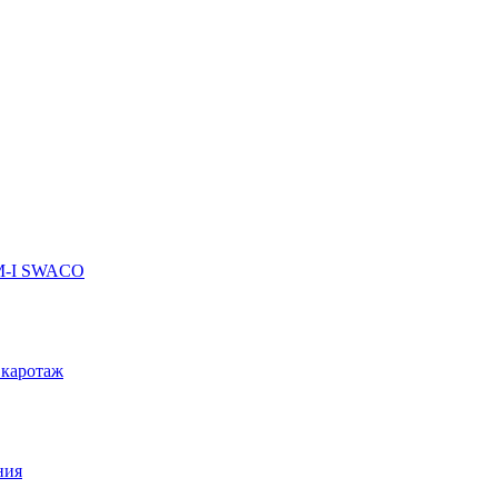
 M-I SWACO
 каротаж
ния