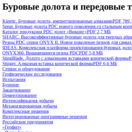
Буровые долота и передовые 
Kinetic. Буровые долота, импрегнированные алмазами
PDF 789,
Spear. Буровые долота PDC нового поколения со стальным кор
Каталог продукции PDC долот «Викинг»
PDF 2,7 МБ
SHARC. Высокоэффективные буровые долота для твердых абр
Резцы PDC серии ONYX II. Новое поколение резцов для самых
IDEAS. Комплексная платформа проектирования буровых доло
ONYX360. Вращающиеся резцы PDC
PDF 5,8 МБ
StingBlade. Долото с алмазными вставками конической формы
P
Stinger. Алмазная вставка конической формы
PDF 6,6 МБ
Сервис и оборудование
Геофизические исследования
Испытания
Бурение
Заканчивание
Цементирование
Интенсификация добычи
Механизированная добыча
Комплексные решения
Интегрированные программные решения
Российские предприятия
«Геофит»