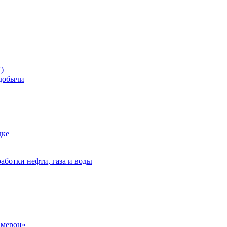
)
добычи
дке
аботки нефти, газа и воды
амерон»