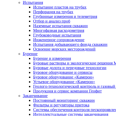
Испытания
Испытание пластов на трубах
Перфорация на трубах
Глубинные измерения и телеметрия
Отбор и анализ проб
Наземные испытания скважин
Многофазная расходометрия
Глубоководные испытания
Инженерное сопровождение
Испытания добывающего фонда скважин
Освоение морских месторождений
Бурение
Бурение и измерения
Буровые растворы и экологические решения
Буровые долота и передовые технологии
Буровое оборудование и сервисы
Буровое оборудование «Камерон»
Устьевое оборудование «Камерон»
Геолого-технологический контроль и газовый
Продукция и сервис компании Геофит
Заканчивание
Постоянный мониторинг скважин
Фильтры и регуляторы притока
Cистемы обеспечения контроля пескопроявле
Интеллектуальные системы заканчивания