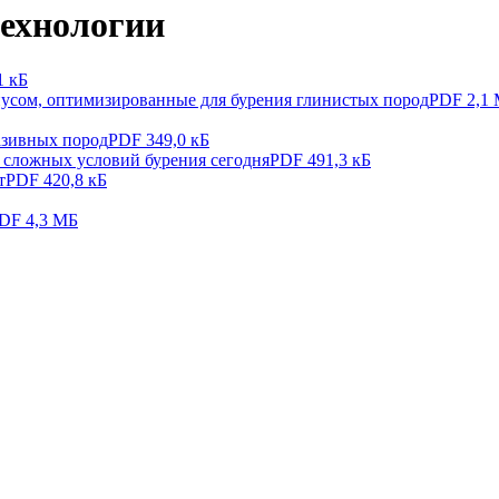
технологии
1 кБ
пусом, оптимизированные для бурения глинистых пород
PDF 2,1
азивных пород
PDF 349,0 кБ
 сложных условий бурения сегодня
PDF 491,3 кБ
т
PDF 420,8 кБ
DF 4,3 МБ