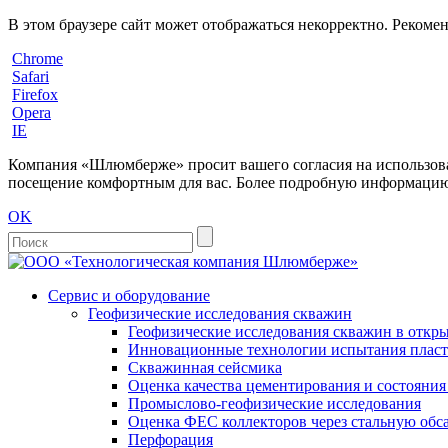
В этом браузере сайт может отображаться некорректно. Рекоме
Chrome
Safari
Firefox
Opera
IE
Компания «Шлюмберже» просит вашего согласия на использовани
посещение комфортным для вас. Более подробную информацию 
OK
Сервис и оборудование
Геофизические исследования скважин
Геофизические исследования скважин в откры
Инновационные технологии испытания пласто
Скважинная сейсмика
Оценка качества цементирования и состояни
Промыслово-геофизические исследования
Оценка ФЕС коллекторов через стальную об
Перфорация