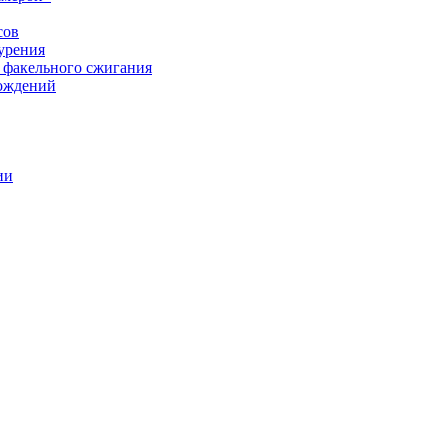
сов
урения
 факельного сжигания
рождений
ии