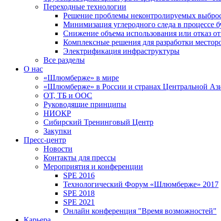
Переходные технологии
Решение проблемы неконтролируемых выбро
Минимизация углеродного следа в процессе б
Снижение объема использования или отказ от
Комплексные решения для разработки место
Электрификация инфраструктуры
Все разделы
О нас
«Шлюмберже» в мире
«Шлюмберже» в России и странах Центральной Аз
ОТ, ТБ и ООС
Руководящие принципы
НИОКР
Сибирский Тренинговый Центр
Закупки
Пресс-центр
Новости
Контакты для прессы
Мероприятия и конференции
SPE 2016
Технологический Форум «Шлюмберже» 2017
SPE 2018
SPE 2021
Онлайн конференция "Время возможностей"
Карьера