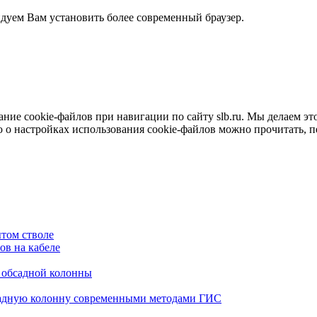
ндуем Вам установить более современный браузер.
е cookie-файлов при навигации по сайту slb.ru. Мы делаем это 
о настройках использования cookie-файлов можно прочитать, 
том стволе
в на кабеле
я обсадной колонны
садную колонну современными методами ГИС