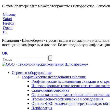
В этом браузере сайт может отображаться некорректно. Рекоме
Chrome
Safari
Firefox
Opera
IE
Компания «Шлюмберже» просит вашего согласия на использовани
посещение комфортным для вас. Более подробную информацию 
OK
Сервис и оборудование
Геофизические исследования скважин
Геофизические исследования скважин в откры
Инновационные технологии испытания пласто
Скважинная сейсмика
Оценка качества цементирования и состояни
Промыслово-геофизические исследования
Оценка ФЕС коллекторов через стальную об
Перфорация