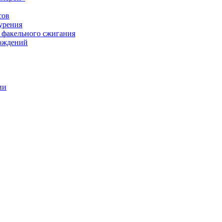
сов
урения
 факельного сжигания
рождений
ии