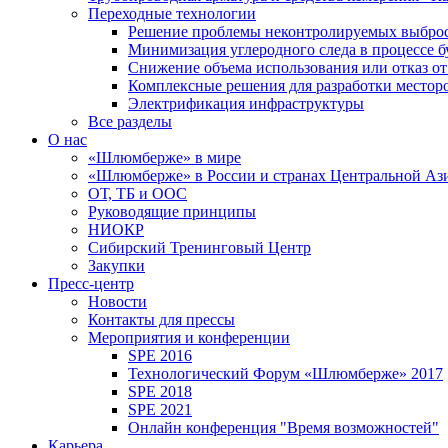
Переходные технологии
Решение проблемы неконтролируемых выбро
Минимизация углеродного следа в процессе б
Снижение объема использования или отказ от
Комплексные решения для разработки место
Электрификация инфраструктуры
Все разделы
О нас
«Шлюмберже» в мире
«Шлюмберже» в России и странах Центральной Аз
ОТ, ТБ и ООС
Руководящие принципы
НИОКР
Сибирский Тренинговый Центр
Закупки
Пресс-центр
Новости
Контакты для прессы
Мероприятия и конференции
SPE 2016
Технологический Форум «Шлюмберже» 2017
SPE 2018
SPE 2021
Онлайн конференция "Время возможностей"
Карьера