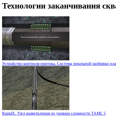
Технологии заканчивания ск
Устройство контроля притока. Система зональной разбивки пла
RapidX. Узел разветвления по уровню сложности TAML 5