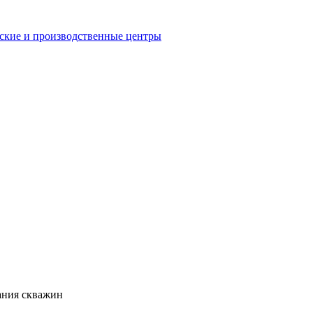
еские и производственные центры
ания скважин