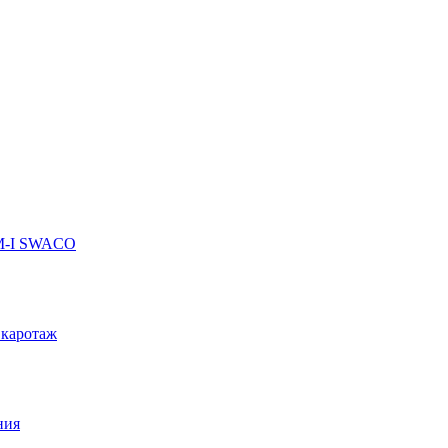
 M-I SWACO
 каротаж
ния