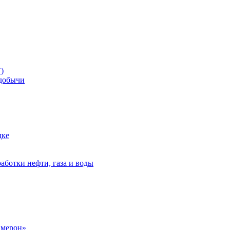
)
добычи
дке
аботки нефти, газа и воды
амерон»