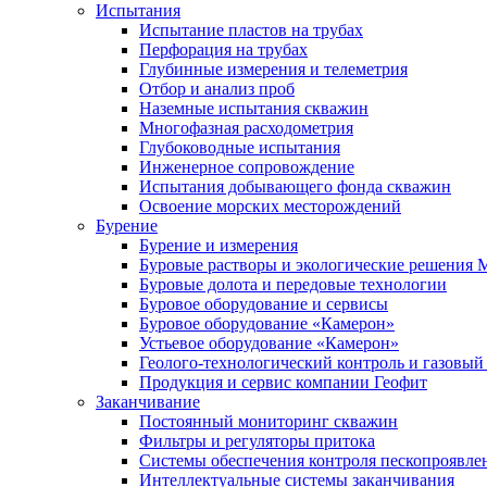
Испытания
Испытание пластов на трубах
Перфорация на трубах
Глубинные измерения и телеметрия
Отбор и анализ проб
Наземные испытания скважин
Многофазная расходометрия
Глубоководные испытания
Инженерное сопровождение
Испытания добывающего фонда скважин
Освоение морских месторождений
Бурение
Бурение и измерения
Буровые растворы и экологические решения
Буровые долота и передовые технологии
Буровое оборудование и сервисы
Буровое оборудование «Камерон»
Устьевое оборудование «Камерон»
Геолого-технологический контроль и газовый
Продукция и сервис компании Геофит
Заканчивание
Постоянный мониторинг скважин
Фильтры и регуляторы притока
Cистемы обеспечения контроля пескопроявле
Интеллектуальные системы заканчивания