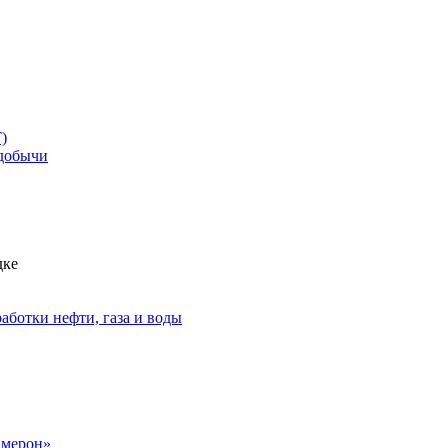
)
добычи
дке
аботки нефти, газа и воды
амерон»