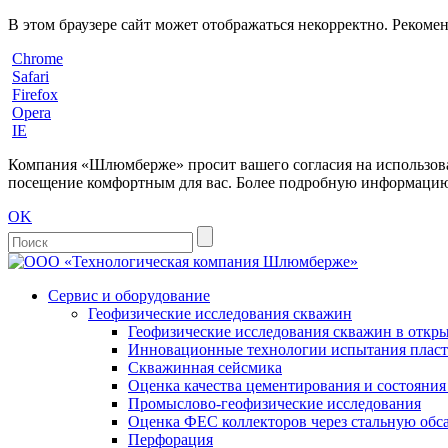
В этом браузере сайт может отображаться некорректно. Рекоме
Chrome
Safari
Firefox
Opera
IE
Компания «Шлюмберже» просит вашего согласия на использовани
посещение комфортным для вас. Более подробную информацию 
OK
Сервис и оборудование
Геофизические исследования скважин
Геофизические исследования скважин в откры
Инновационные технологии испытания пласто
Скважинная сейсмика
Оценка качества цементирования и состояни
Промыслово-геофизические исследования
Оценка ФЕС коллекторов через стальную об
Перфорация