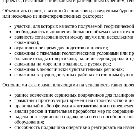
Проекты, связанные с поисковым и разведочным бурением, ге
Объединять сервис, связанный с поисково-разведочным бурение
или несколько из нижеперечисленных факторов:
участки, для которых качество получаемой геофизическо
необходимость выполнения большого объема высокотехно
важность согласованности между двумя или несколькими
скважинах);
ограниченное время для подготовки проекта;
скважины с тяжелыми геологическими условиями или про
большие отходы от вертикали, наличие сероводорода и т.д
скважины на море или в заливах, в руслах рек;
скважины в экологически чувствительных регионах;
скважины в труднодоступных районах с сезонным функц
Основными факторами, влияющими на успешность таких прое
раннее вовлечение сервисных подрядчиков для планиров
грамотный прогноз затрат времени на строительство и и
правильный выбор формата контрактования и своевремен
анализ рисков и тщательная проработка мер по сокращен
надежность сервисного подрядчика и его способность о
оборудования;
способность подрядчика оперативно реагировать на изме