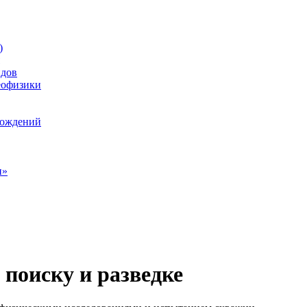
)
идов
еофизики
рождений
н»
поиску и разведке