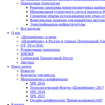
Переходные технологии
Решение проблемы неконтролируемых выбро
Минимизация углеродного следа в процессе б
Снижение объема использования или отказ от
Комплексные решения для разработки место
Электрификация инфраструктуры
Все разделы
О нас
«Шлюмберже» в мире
«Шлюмберже» в России и странах Центральной Аз
ОТ, ТБ и ООС
Руководящие принципы
НИОКР
Сибирский Тренинговый Центр
Закупки
Пресс-центр
Новости
Контакты для прессы
Мероприятия и конференции
SPE 2016
Технологический Форум «Шлюмберже» 2017
SPE 2018
SPE 2021
Онлайн конференция "Время возможностей"
Карьера