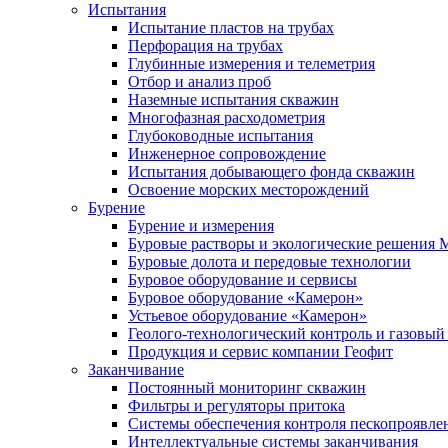
Испытания
Испытание пластов на трубах
Перфорация на трубах
Глубинные измерения и телеметрия
Отбор и анализ проб
Наземные испытания скважин
Многофазная расходометрия
Глубоководные испытания
Инженерное сопровождение
Испытания добывающего фонда скважин
Освоение морских месторождений
Бурение
Бурение и измерения
Буровые растворы и экологические решения
Буровые долота и передовые технологии
Буровое оборудование и сервисы
Буровое оборудование «Камерон»
Устьевое оборудование «Камерон»
Геолого-технологический контроль и газовый
Продукция и сервис компании Геофит
Заканчивание
Постоянный мониторинг скважин
Фильтры и регуляторы притока
Cистемы обеспечения контроля пескопроявле
Интеллектуальные системы заканчивания