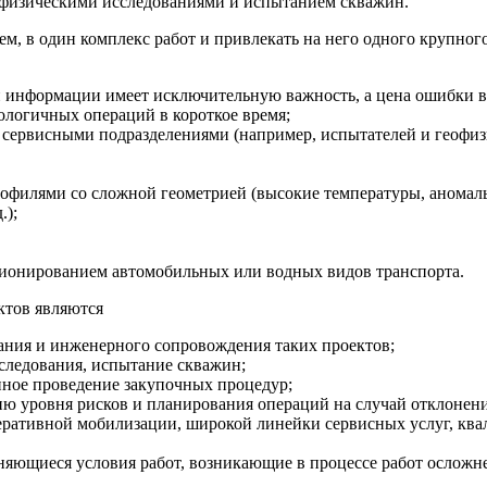
офизическими исследованиями и испытанием скважин.
м, в один комплекс работ и привлекать на него одного крупног
й информации имеет исключительную важность, а цена ошибки в 
логичных операций в короткое время;
 сервисными подразделениями (например, испытателей и геофи
филями со сложной геометрией (высокие температуры, аномальн
.);
ионированием автомобильных или водных видов транспорта.
ктов являются
ания и инженерного сопровождения таких проектов;
сследования, испытание скважин;
ное проведение закупочных процедур;
ию уровня рисков и планирования операций на случай отклонени
перативной мобилизации, широкой линейки сервисных услуг, кв
няющиеся условия работ, возникающие в процессе работ осложн