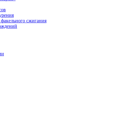
сов
урения
 факельного сжигания
рождений
ии