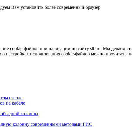
ндуем Вам установить более современный браузер.
е cookie-файлов при навигации по сайту slb.ru. Мы делаем это 
о настройках использования cookie-файлов можно прочитать, 
том стволе
в на кабеле
я обсадной колонны
садную колонну современными методами ГИС