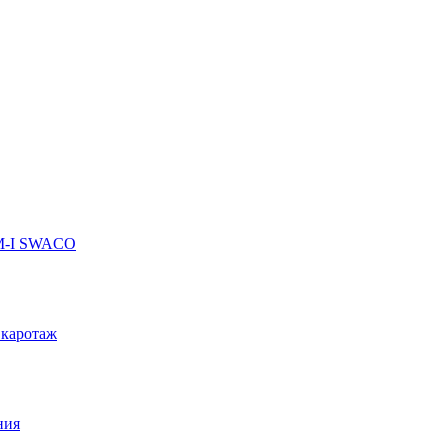
 M-I SWACO
 каротаж
ния