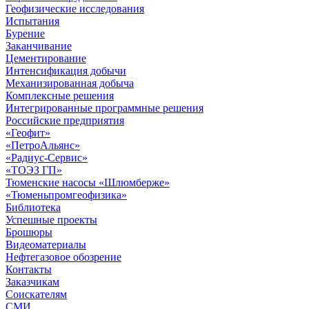
Геофизические исследования
Испытания
Бурение
Заканчивание
Цементирование
Интенсификация добычи
Механизированная добыча
Комплексные решения
Интегрированные программные решения
Российские предприятия
«Геофит»
«ПетроАльянс»
«Радиус-Сервис»
«ТОЭЗ ГП»
Тюменские насосы «Шлюмберже»
«Тюменьпромгеофизика»
Библиотека
Успешные проекты
Брошюры
Видеоматериалы
Нефтегазовое обозрение
Контакты
Заказчикам
Соискателям
СМИ