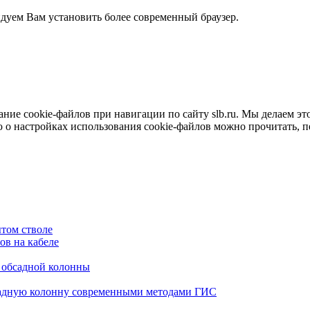
ндуем Вам установить более современный браузер.
е cookie-файлов при навигации по сайту slb.ru. Мы делаем это 
о настройках использования cookie-файлов можно прочитать, 
том стволе
в на кабеле
я обсадной колонны
садную колонну современными методами ГИС