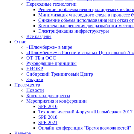
Переходные технологии
Решение проблемы неконтролируемых выбро
Минимизация углеродного следа в процессе б
Снижение объема использования или отказ от
Комплексные решения для разработки место
Электрификация инфраструктуры
Все разделы
О нас
«Шлюмберже» в мире
«Шлюмберже» в России и странах Центральной Аз
ОТ, ТБ и ООС
Руководящие принципы
НИОКР
Сибирский Тренинговый Центр
Закупки
Пресс-центр
Новости
Контакты для прессы
Мероприятия и конференции
SPE 2016
Технологический Форум «Шлюмберже» 2017
SPE 2018
SPE 2021
Онлайн конференция "Время возможностей"
Карьера