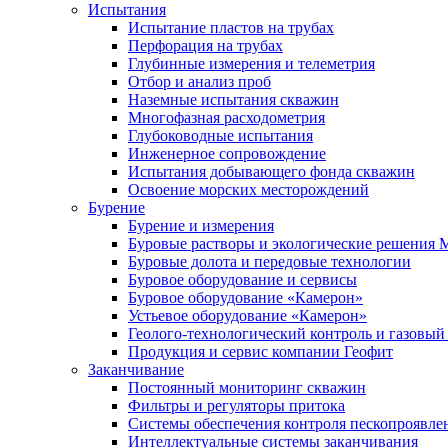
Испытания
Испытание пластов на трубах
Перфорация на трубах
Глубинные измерения и телеметрия
Отбор и анализ проб
Наземные испытания скважин
Многофазная расходометрия
Глубоководные испытания
Инженерное сопровождение
Испытания добывающего фонда скважин
Освоение морских месторождений
Бурение
Бурение и измерения
Буровые растворы и экологические решения
Буровые долота и передовые технологии
Буровое оборудование и сервисы
Буровое оборудование «Камерон»
Устьевое оборудование «Камерон»
Геолого-технологический контроль и газовый
Продукция и сервис компании Геофит
Заканчивание
Постоянный мониторинг скважин
Фильтры и регуляторы притока
Cистемы обеспечения контроля пескопроявле
Интеллектуальные системы заканчивания