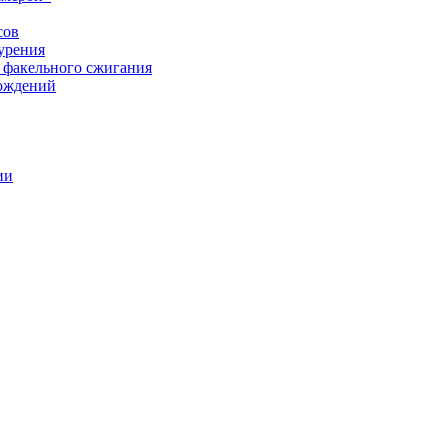
сов
урения
 факельного сжигания
рождений
ии