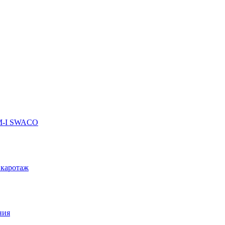
 M-I SWACO
 каротаж
ния