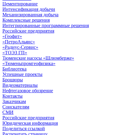
Цементирование
Интенсификация добычи
Механизированная добыча
Комплексные решения
Интегрированные программные решения
Российские предприятия
«Геофит»
«ПетроАльянс»
«Радиус-Сервис»
«ТОЭЗ ГП»
Тюменские насосы «Шлюмберже»
«Тюменьпромгеофизика»
Библиотека
Успешные проекты
Брошюры
Видеоматериалы
Нефтегазовое обозрение
Контакты
Заказчикам
Соискателям
СМИ
Российские предприятия
Юридическая информация
Поделиться ссылкой
Распечатать страницу