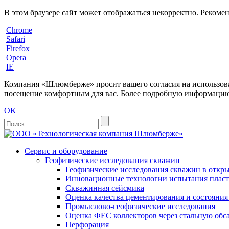
В этом браузере сайт может отображаться некорректно. Рекоме
Chrome
Safari
Firefox
Opera
IE
Компания «Шлюмберже» просит вашего согласия на использовани
посещение комфортным для вас. Более подробную информацию 
OK
Сервис и оборудование
Геофизические исследования скважин
Геофизические исследования скважин в откры
Инновационные технологии испытания пласто
Скважинная сейсмика
Оценка качества цементирования и состояни
Промыслово-геофизические исследования
Оценка ФЕС коллекторов через стальную об
Перфорация