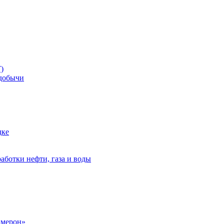
)
добычи
дке
аботки нефти, газа и воды
амерон»