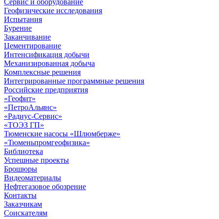
Сервис и оборудование
Геофизические исследования
Испытания
Бурение
Заканчивание
Цементирование
Интенсификация добычи
Механизированная добыча
Комплексные решения
Интегрированные программные решения
Российские предприятия
«Геофит»
«ПетроАльянс»
«Радиус-Сервис»
«ТОЭЗ ГП»
Тюменские насосы «Шлюмберже»
«Тюменьпромгеофизика»
Библиотека
Успешные проекты
Брошюры
Видеоматериалы
Нефтегазовое обозрение
Контакты
Заказчикам
Соискателям