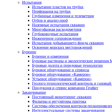
Испытания
Испытание пластов на трубах
Перфорация на трубах
Глубинные измерения и телеметрия
Отбор и анализ проб
Наземные испытания скважин
Многофазная расходометрия
Глубоководные испытания
Инженерное сопровождение
Испытания добывающего фонда скважин
Освоение морских месторождений
Бурение
Бурение и измерения
Буровые растворы и экологические решения
Буровые долота и передовые технологии
Буровое оборудование и сервисы
Буровое оборудование «Камерон»
Устьевое оборудование «Камерон»
Геолого-технологический контроль и газовый
Продукция и сервис компании Геофит
Заканчивание
Постоянный мониторинг скважин
Фильтры и регуляторы притока
Cистемы обеспечения контроля пескопроявле
Интеллектуальные системы заканчивания