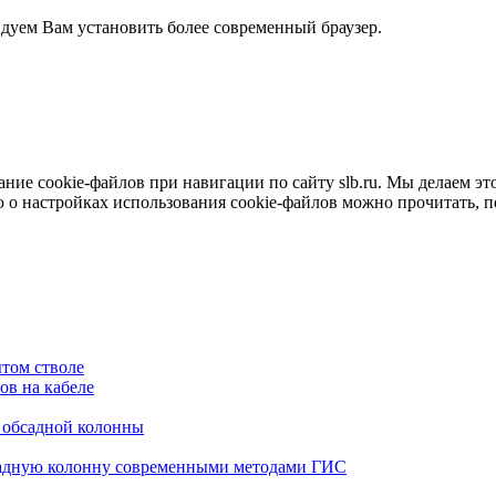
ндуем Вам установить более современный браузер.
е cookie-файлов при навигации по сайту slb.ru. Мы делаем это 
о настройках использования cookie-файлов можно прочитать, 
том стволе
в на кабеле
я обсадной колонны
садную колонну современными методами ГИС