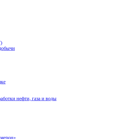
)
добычи
дке
аботки нефти, газа и воды
амерон»