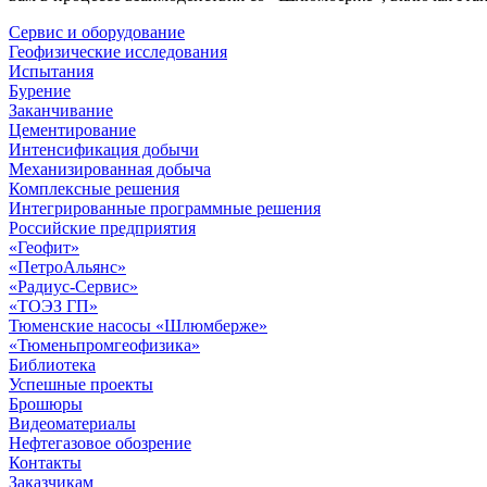
Сервис и оборудование
Геофизические исследования
Испытания
Бурение
Заканчивание
Цементирование
Интенсификация добычи
Механизированная добыча
Комплексные решения
Интегрированные программные решения
Российские предприятия
«Геофит»
«ПетроАльянс»
«Радиус-Сервис»
«ТОЭЗ ГП»
Тюменские насосы «Шлюмберже»
«Тюменьпромгеофизика»
Библиотека
Успешные проекты
Брошюры
Видеоматериалы
Нефтегазовое обозрение
Контакты
Заказчикам