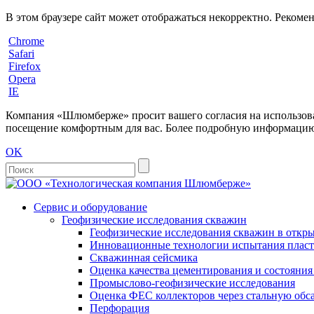
В этом браузере сайт может отображаться некорректно. Рекоме
Chrome
Safari
Firefox
Opera
IE
Компания «Шлюмберже» просит вашего согласия на использовани
посещение комфортным для вас. Более подробную информацию 
OK
Сервис и оборудование
Геофизические исследования скважин
Геофизические исследования скважин в откры
Инновационные технологии испытания пласто
Скважинная сейсмика
Оценка качества цементирования и состояни
Промыслово-геофизические исследования
Оценка ФЕС коллекторов через стальную об
Перфорация