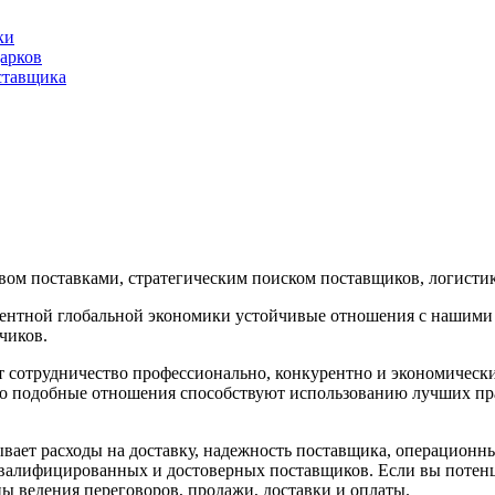
ки
арков
ставщика
ом поставками, стратегическим поиском поставщиков, логисти
рентной глобальной экономики устойчивые отношения с нашими
чиков.
т сотрудничество профессионально, конкурентно и
экономическ
 подобные отношения способствуют использованию лучших прак
ает расходы на доставку, надежность поставщика, операционн
 квалифицированных и достоверных поставщиков. Если вы поте
ы ведения переговоров, продажи, доставки и оплаты.