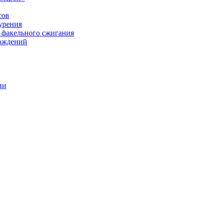
сов
урения
 факельного сжигания
рождений
ии