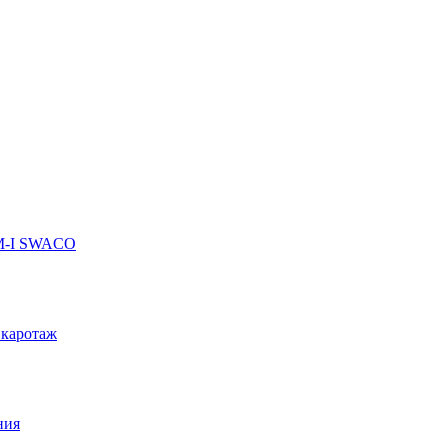
 M-I SWACO
 каротаж
ния