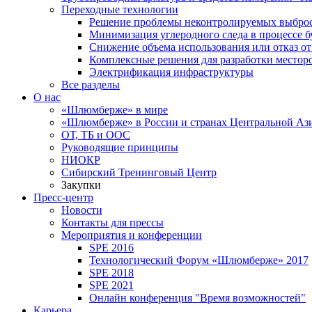
Переходные технологии
Решение проблемы неконтролируемых выбро
Минимизация углеродного следа в процессе б
Снижение объема использования или отказ от
Комплексные решения для разработки место
Электрификация инфраструктуры
Все разделы
О нас
«Шлюмберже» в мире
«Шлюмберже» в России и странах Центральной Аз
ОТ, ТБ и ООС
Руководящие принципы
НИОКР
Сибирский Тренинговый Центр
Закупки
Пресс-центр
Новости
Контакты для прессы
Мероприятия и конференции
SPE 2016
Технологический Форум «Шлюмберже» 2017
SPE 2018
SPE 2021
Онлайн конференция "Время возможностей"
Карьера