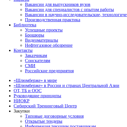
Вакансии для выпускников вузов
Вакансии для специалистов с опытом работы
Вакансии в научно-исследовательские, технологич
Производственная практика
Библиотека
Успешные проекты
Брошюры
Видеоматериалы
Нефтегазовое обозрение
Контакты
Заказчикам
Соискателям
СМИ
Российские предприятия
«Шлюмберже» в мире
«Шлюмберже» в России и странах Центральной Азии
ОТ, ТБ и ООС
Руководящие принципы
НИОКР
Сибирский Тренинговый Центр
Закупки
Типовые договорные условия
Открытые тендеры
Информация текущим поставщикам