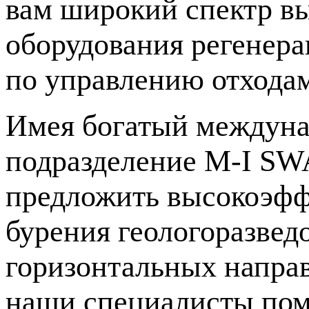
вам широкий спектр в
оборудования регенера
по управлению отходам
Имея богатый междуна
подразделение
M-I
SWA
предложить высокоэфф
бурения геологоразвед
горизонтальных напра
наши специалисты пом