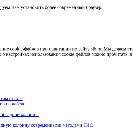
ндуем Вам установить более современный браузер.
е cookie-файлов при навигации по сайту slb.ru. Мы делаем это 
о настройках использования cookie-файлов можно прочитать, 
том стволе
в на кабеле
я обсадной колонны
садную колонну современными методами ГИС