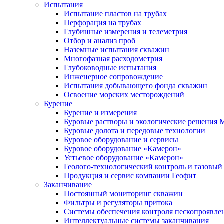
Испытания
Испытание пластов на трубах
Перфорация на трубах
Глубинные измерения и телеметрия
Отбор и анализ проб
Наземные испытания скважин
Многофазная расходометрия
Глубоководные испытания
Инженерное сопровождение
Испытания добывающего фонда скважин
Освоение морских месторождений
Бурение
Бурение и измерения
Буровые растворы и экологические решения
Буровые долота и передовые технологии
Буровое оборудование и сервисы
Буровое оборудование «Камерон»
Устьевое оборудование «Камерон»
Геолого-технологический контроль и газовый
Продукция и сервис компании Геофит
Заканчивание
Постоянный мониторинг скважин
Фильтры и регуляторы притока
Cистемы обеспечения контроля пескопроявле
Интеллектуальные системы заканчивания