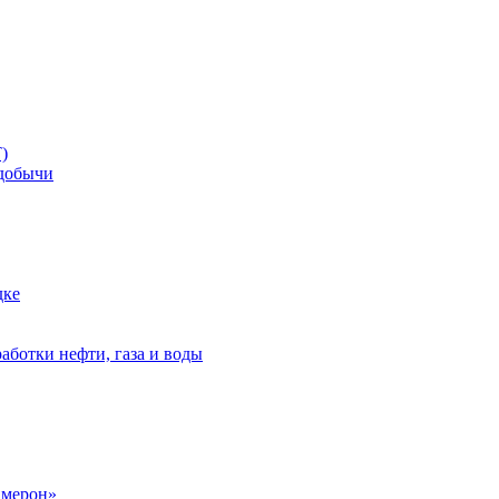
)
добычи
дке
аботки нефти, газа и воды
амерон»