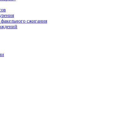
сов
урения
 факельного сжигания
рождений
ии