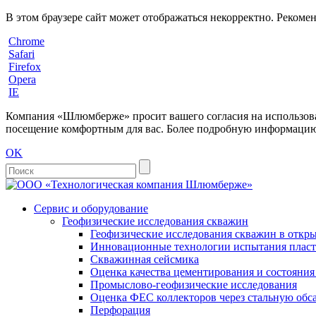
В этом браузере сайт может отображаться некорректно. Рекоме
Chrome
Safari
Firefox
Opera
IE
Компания «Шлюмберже» просит вашего согласия на использовани
посещение комфортным для вас. Более подробную информацию 
OK
Сервис и оборудование
Геофизические исследования скважин
Геофизические исследования скважин в откры
Инновационные технологии испытания пласто
Скважинная сейсмика
Оценка качества цементирования и состояни
Промыслово-геофизические исследования
Оценка ФЕС коллекторов через стальную об
Перфорация