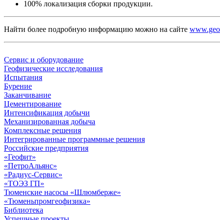
100% локализация сборки продукции.
Найти более подробную информацию можно на сайте
www.geof
Сервис и оборудование
Геофизические исследования
Испытания
Бурение
Заканчивание
Цементирование
Интенсификация добычи
Механизированная добыча
Комплексные решения
Интегрированные программные решения
Российские предприятия
«Геофит»
«ПетроАльянс»
«Радиус-Сервис»
«ТОЭЗ ГП»
Тюменские насосы «Шлюмберже»
«Тюменьпромгеофизика»
Библиотека
Успешные проекты