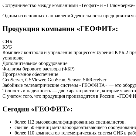
Сотрудничество между компаниями «Геофит» и «Шлюмберже» н
Одним из основных направлений деятельности предприятия явл
Продукция компании «ГЕОФИТ»:
СИБ
КУБ
Комплекс контроля и управления процессом бурения
КУБ-2
пре
установке
Дополнительное оборудование
Фильтры бурового раствора (ФБР)
Программное обеспечение
GeoServer, GSViewer, GeoScan, Sensor, SibReceiver
Забойные телеметрические системы «ГЕОФИТА» — это оборудов
Точность и надежность — две характеристики, которые являю
С учетом того, что продукция производится в России, «ГЕОФИТ
Сегодня «ГЕОФИТ»:
более 112 высококвалифицированных специалистов,
свыше 50 единиц металлообрабатывающего оборудования
более 110 комплектов телеметрических систем СИБ в рабо