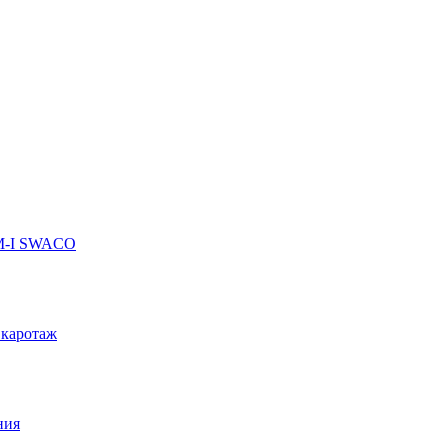
 M-I SWACO
 каротаж
ния