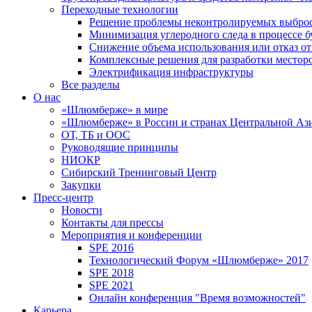
Переходные технологии
Решение проблемы неконтролируемых выбро
Минимизация углеродного следа в процессе б
Снижение объема использования или отказ от
Комплексные решения для разработки место
Электрификация инфраструктуры
Все разделы
О нас
«Шлюмберже» в мире
«Шлюмберже» в России и странах Центральной Аз
ОТ, ТБ и ООС
Руководящие принципы
НИОКР
Сибирский Тренинговый Центр
Закупки
Пресс-центр
Новости
Контакты для прессы
Мероприятия и конференции
SPE 2016
Технологический Форум «Шлюмберже» 2017
SPE 2018
SPE 2021
Онлайн конференция "Время возможностей"
Карьера