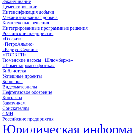
Заканчивание
Цементирование
Интенсификация добычи
Механизированная добыча
Комплексные решения
Интегрированные программные решения
Российские предприятия
«Геофит»
«ПетроАльянс»
«Радиус-Сервис»
«ТОЭЗ ГП»
Тюменские насосы «Шлюмберже»
«Тюменьпромгеофизика»
Библиотека
Успешные проекты
Брошюры
Видеоматериалы
Нефтегазовое обозрение
Контакты
Заказчикам
Соискателям
СМИ
Российские предприятия
Юридическая информа