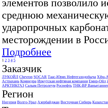
элементов позволило и
среднюю механическую
ударопрочных карбона
месторождении в Росс
Подробнее
1
2
3
4
5
Заказчик
ЛУКОЙЛ
Chevron
SOCAR
Таас-Юрях Нефтегазодобыча
Xibu-
Астрахань
Комнедра
Иркутская нефтяная компания
Емир-Ойл
АРКТИКГАЗ
Салым Петролеум
Роснефть
ТНК-ВР Ваньеганне
Регион
Нигерия
Волго-Урал
Азербайджан
Восточная Сибирь
Казахста