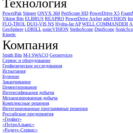
Технология
PowerPak
Stinger
ONYX 360
PeriScope HD
PowerDrive X5
Foam
Viking Bits
ELBRUS
REAPRO
PowerDrive Archer
adnVISION
Im
FLO-TROL
DUO-VIS NS
Hydra-Jar AP
WELL COMMANDER
A
GeoSphere
i-DRILL
sonicVISION
StethoScope
DigiScope
SonicSc
Kinetic
Компания
Smith Bits
M-I SWACO
Geoservices
Сервис и оборудование
Геофизические исследования
Испытания
Бурение
Заканчивание
Цементирование
Интенсификация добычи
Механизированная добыча
Комплексные решения
Интегрированные программные решения
Российские предприятия
«Геофит»
«ПетроАльянс»
«Радиус-Сервис»