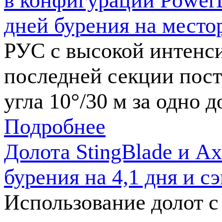
в конфигурации PowerD
дней бурения на место
РУС c высокой интенси
последней секции пос
угла 10°/30 м за одно 
Подробнее
Долота StingBlade и A
бурения на 4,1 дня и 
Использование долот 