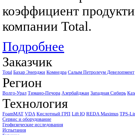
коэффициент продукти
компании Total.
Подробнее
Заказчик
Total
Бахар Энерджи
Комнедра
Салым Петролеум Девелопмент
Регион
Волго-Урал
Тимано-Печора
Азербайджан
Западная Сибирь
Каз
Технология
FoamMAT
VDA
Кислотный ГРП
Lift IQ
REDA Maximus
TPS-Li
Сервис и оборудование
Геофизические исследования
Испытания