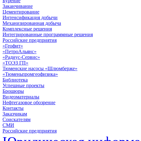
Бурение
Заканчивание
Цементирование
Интенсификация добычи
Механизированная добыча
Комплексные решения
Интегрированные программные решения
Российские предприятия
«Геофит»
«ПетроАльянс»
«Радиус-Сервис»
«ТОЭЗ ГП»
Тюменские насосы «Шлюмберже»
«Тюменьпромгеофизика»
Библиотека
Успешные проекты
Брошюры
Видеоматериалы
Нефтегазовое обозрение
Контакты
Заказчикам
Соискателям
СМИ
Российские предприятия