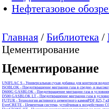
Нефтегазовое обозр
Главная
/
Библиотека
/
Цементирование
Цементирование
UNIFLAC S - Универсальная сухая добавка для контроля водоо
ISOBLOK - Предотвращение миграции газа в средне- и высок
D600G GASBLOK - Предотвращение миграции газа в условиях
D500 GASBLOK LT - Предотвращение миграции газа в условия
FUTUR - Технология активного цементного камня
PDF 825,7 к
EverCRETE - Цементная система, устойчивая к воздействию С