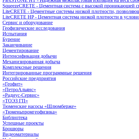
FlexSTONE HT - Надежная межпластовая изоляция на весь сро
SqueezeCRETE - Цементная система с высокой проникающей 
LiteCRETE - Цементные системы низкой плотности, позволяю
LiteCRETE HP - Цементная система низкой плотности в услови
Сервис и оборудование
Геофизические исследования
Испытания
Бурение
Заканчивание
Цементирование
Интенсификация добычи
Механизированная добыча
Комплексные решения
Интегрированные программные решения
Российские предприятия
«Геофит»
«ПетроАльянс»
«Радиус-Сервис»
«ТОЭЗ ГП»
Тюменские насосы «Шлюмберже»
«Тюменьпромгеофизика»
Библиотека
Успешные проекты
Брошюры
Видеоматериалы