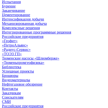
Испытания
Бурение
Заканчивание
Цементирование
Интенсификация добычи
Механизированная добыча
Комплексные решения
Интегрированные программные решения
Российские предприятия
«Геофит»
«ПетроАльянс»
«Радиус-Сервис»
«ТОЭЗ ГП»
Тюменские насосы «Шлюмберже»
«Тюменьпромгеофизика»
Библиотека
Успешные проекты
Брошюры
Видеоматериалы
Нефтегазовое обозрение
Контакты
Заказчикам
Соискателям
СМИ
Российские предприятия