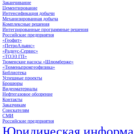
Заканчивание
Цементирование
Интенсификация добычи
Механизированная добыча
Комплексные решения
Интегрированные программные решения
Российские предприятия
«Геофит»
«ПетроАльянс»
«Радиус-Сервис»
«ТОЭЗ ГП»
Тюменские насосы «Шлюмберже»
«Тюменьпромгеофизика»
Библиотека
Успешные проекты
Брошюры
Видеоматериалы
Нефтегазовое обозрение
Контакты
Заказчикам
Соискателям
СМИ
Российские предприятия
Юридическая информа