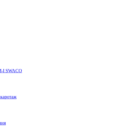
 M-I SWACO
 каротаж
ния