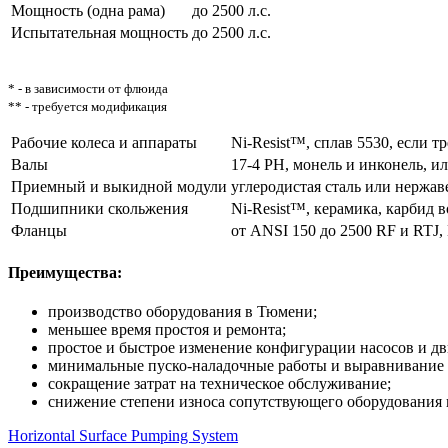
Мощность (одна рама)
до 2500 л.с.
Испытательная мощность
до 2500 л.с.
* - в зависимости от флюида
** - требуется модификация
Рабочие колеса и аппараты
Ni-Resist™, сплав 5530, если тр
Валы
17-4 РН, монель и инконель, и
Приемный и выкидной модули
углеродистая сталь или нержав
Подшипники скольжения
Ni-Resist™, керамика, карбид 
Фланцы
от ANSI 150 до 2500 RF и RTJ
Преимущества:
производство оборудования в Тюмени;
меньшее время простоя и ремонта;
простое и быстрое изменение конфигурации насосов и дв
минимальные пуско-наладочные работы и выравнивание 
сокращение затрат на техническое обслуживание;
снижение степени износа сопутствующего оборудования и
Horizontal Surface Pumping System