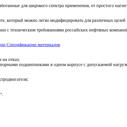
отанные для широкого спектра применения, от простого нагнет
те, который можно легко модифицировать для различных целей б
вии с техническим требованиями российских нефтяных компаний
ции
Спецификации материалов
 на отказ;
порными подшипниками в одном корпусе с допускаемой нагрузко
ктродвигателя;
°.