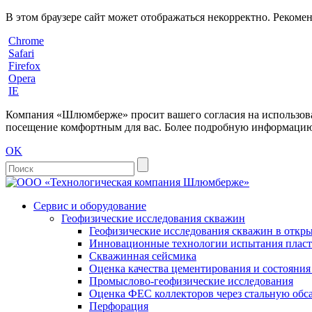
В этом браузере сайт может отображаться некорректно. Рекоме
Chrome
Safari
Firefox
Opera
IE
Компания «Шлюмберже» просит вашего согласия на использовани
посещение комфортным для вас. Более подробную информацию 
OK
Сервис и оборудование
Геофизические исследования скважин
Геофизические исследования скважин в откры
Инновационные технологии испытания пласто
Скважинная сейсмика
Оценка качества цементирования и состояни
Промыслово-геофизические исследования
Оценка ФЕС коллекторов через стальную об
Перфорация