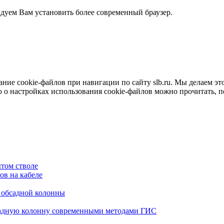
ндуем Вам установить более современный браузер.
е cookie-файлов при навигации по сайту slb.ru. Мы делаем это 
о настройках использования cookie-файлов можно прочитать, 
том стволе
в на кабеле
я обсадной колонны
садную колонну современными методами ГИС