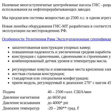
Наземные многоступенчатые центробежные насосы ГНС –разраб
использования на нефтеперерабатывающих заводах
Мы предлагаем системы мощностью до 2500 л.с. в одном агрега
Новая линейка оборудования ГНС-МТ разработана в соответст
эксплуатации на месторождениях РФ.
Особенности
Уплотнения
Рама
Эксплуатационные специфика
запатентованная конструкция упорных камер;
повышенная надежность и увеличенная средняя наработка
конструкция с одиночными, сдвоенными и строенными у
комбинированный датчик уровня и температуры масла.
регулируемые хомуты и изменяемые места крепления эле
жесткая стальная конструкция;
стандартная или специальная конфигурация;
прием модуль, регулируемый в диапазоне 270° с шагом 45
Подача
40 – 2500 галл. США/мин
Давление нагнетания
до 6650 psi
Давление всасывания
до 4000* psi
Диапазон температур
-20 – 280** град. F