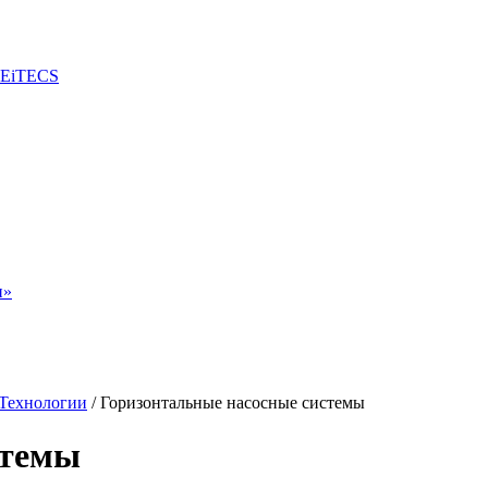
ZEiTECS
н»
Технологии
/
Горизонтальные насосные системы
стемы