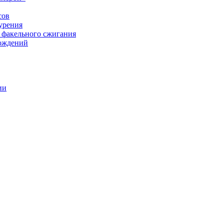
сов
урения
 факельного сжигания
рождений
ии