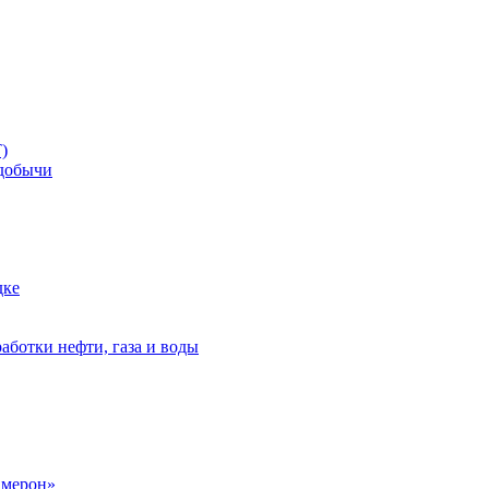
)
добычи
дке
аботки нефти, газа и воды
амерон»