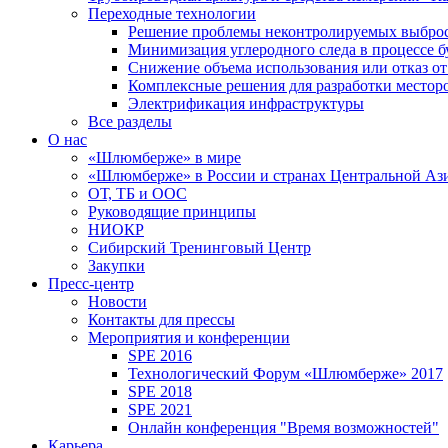
Переходные технологии
Решение проблемы неконтролируемых выбро
Минимизация углеродного следа в процессе б
Снижение объема использования или отказ от
Комплексные решения для разработки место
Электрификация инфраструктуры
Все разделы
О нас
«Шлюмберже» в мире
«Шлюмберже» в России и странах Центральной Аз
ОТ, ТБ и ООС
Руководящие принципы
НИОКР
Сибирский Тренинговый Центр
Закупки
Пресс-центр
Новости
Контакты для прессы
Мероприятия и конференции
SPE 2016
Технологический Форум «Шлюмберже» 2017
SPE 2018
SPE 2021
Онлайн конференция "Время возможностей"
Карьера