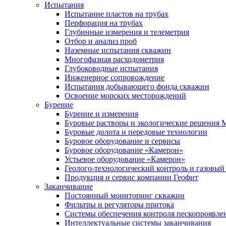
Испытания
Испытание пластов на трубах
Перфорация на трубах
Глубинные измерения и телеметрия
Отбор и анализ проб
Наземные испытания скважин
Многофазная расходометрия
Глубоководные испытания
Инженерное сопровождение
Испытания добывающего фонда скважин
Освоение морских месторождений
Бурение
Бурение и измерения
Буровые растворы и экологические решения
Буровые долота и передовые технологии
Буровое оборудование и сервисы
Буровое оборудование «Камерон»
Устьевое оборудование «Камерон»
Геолого-технологический контроль и газовый
Продукция и сервис компании Геофит
Заканчивание
Постоянный мониторинг скважин
Фильтры и регуляторы притока
Cистемы обеспечения контроля пескопроявле
Интеллектуальные системы заканчивания