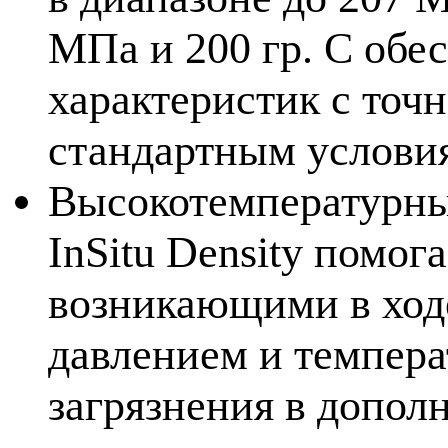
МПа и 200 гр. C обе
характеристик с точ
стандартным услови
Высокотемпературны
InSitu Density помог
возникающими в ходе
давлением и температ
загрязнения в допол