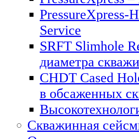
PressureXpress-H
Service
SRFT Slimhole Re
диаметра скваж
CHDT Cased Hol
в обсаженных с
Высокотехнолог
Скважинная сейсм