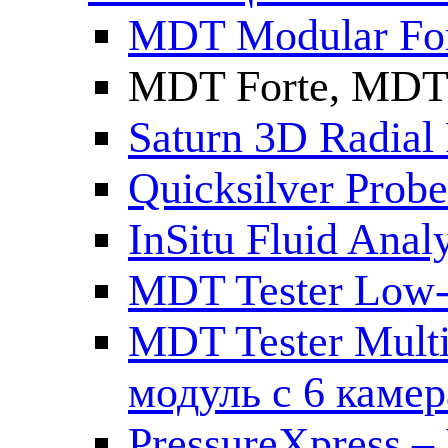
MDT Modular For
MDT Forte, MDT
Saturn 3D Radial
Quicksilver Pro
InSitu Fluid An
MDT Tester Low-
MDT Tester Mult
модуль с 6 каме
PressureXpress – 