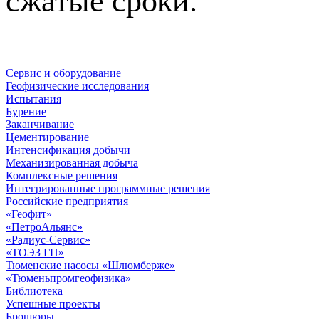
сжатые сроки.
Сервис и оборудование
Геофизические исследования
Испытания
Бурение
Заканчивание
Цементирование
Интенсификация добычи
Механизированная добыча
Комплексные решения
Интегрированные программные решения
Российские предприятия
«Геофит»
«ПетроАльянс»
«Радиус-Сервис»
«ТОЭЗ ГП»
Тюменские насосы «Шлюмберже»
«Тюменьпромгеофизика»
Библиотека
Успешные проекты
Брошюры