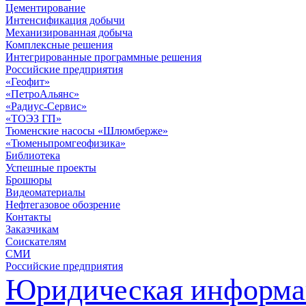
Цементирование
Интенсификация добычи
Механизированная добыча
Комплексные решения
Интегрированные программные решения
Российские предприятия
«Геофит»
«ПетроАльянс»
«Радиус-Сервис»
«ТОЭЗ ГП»
Тюменские насосы «Шлюмберже»
«Тюменьпромгеофизика»
Библиотека
Успешные проекты
Брошюры
Видеоматериалы
Нефтегазовое обозрение
Контакты
Заказчикам
Соискателям
СМИ
Российские предприятия
Юридическая информа