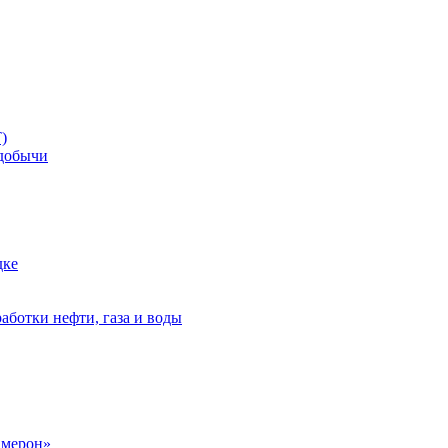
)
добычи
дке
аботки нефти, газа и воды
амерон»