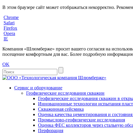
В этом браузере сайт может отображаться некорректно. Рекоме
Chrome
Safari
Firefox
Opera
IE
Компания «Шлюмберже» просит вашего согласия на использовани
посещение комфортным для вас. Более подробную информацию 
OK
Сервис и оборудование
Геофизические исследования скважин
Геофизические исследования скважин в откры
Инновационные технологии испытания пласто
Скважинная сейсмика
Оценка качества цементирования и состояни
Промыслово-геофизические исследования
Оценка ФЕС коллекторов через стальную об
Перфорация