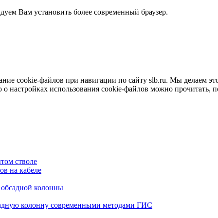
ндуем Вам установить более современный браузер.
е cookie-файлов при навигации по сайту slb.ru. Мы делаем это 
о настройках использования cookie-файлов можно прочитать, 
том стволе
в на кабеле
я обсадной колонны
садную колонну современными методами ГИС