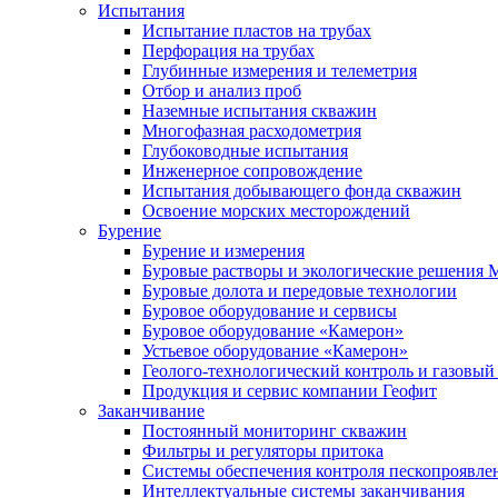
Испытания
Испытание пластов на трубах
Перфорация на трубах
Глубинные измерения и телеметрия
Отбор и анализ проб
Наземные испытания скважин
Многофазная расходометрия
Глубоководные испытания
Инженерное сопровождение
Испытания добывающего фонда скважин
Освоение морских месторождений
Бурение
Бурение и измерения
Буровые растворы и экологические решения
Буровые долота и передовые технологии
Буровое оборудование и сервисы
Буровое оборудование «Камерон»
Устьевое оборудование «Камерон»
Геолого-технологический контроль и газовый
Продукция и сервис компании Геофит
Заканчивание
Постоянный мониторинг скважин
Фильтры и регуляторы притока
Cистемы обеспечения контроля пескопроявле
Интеллектуальные системы заканчивания