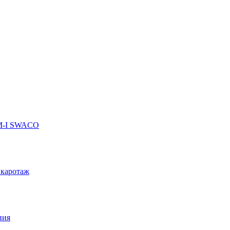
 M-I SWACO
 каротаж
ния