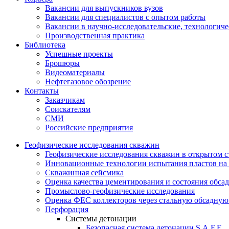
Вакансии для выпускников вузов
Вакансии для специалистов с опытом работы
Вакансии в научно-исследовательские, технологич
Производственная практика
Библиотека
Успешные проекты
Брошюры
Видеоматериалы
Нефтегазовое обозрение
Контакты
Заказчикам
Соискателям
СМИ
Российские предприятия
Геофизические исследования скважин
Геофизические исследования скважин в открытом с
Инновационные технологии испытания пластов на 
Скважинная сейсмика
Оценка качества цементирования и состояния обса
Промыслово-геофизические исследования
Оценка ФЕС коллекторов через стальную обсадну
Перфорация
Системы детонации
Безопасная система детонации S.A.F.E