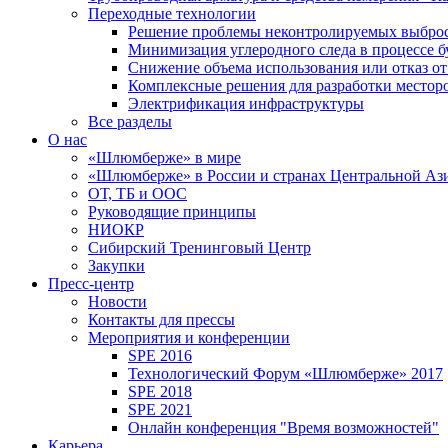
Переходные технологии
Решение проблемы неконтролируемых выбро
Минимизация углеродного следа в процессе б
Снижение объема использования или отказ от
Комплексные решения для разработки место
Электрификация инфраструктуры
Все разделы
О нас
«Шлюмберже» в мире
«Шлюмберже» в России и странах Центральной Аз
ОТ, ТБ и ООС
Руководящие принципы
НИОКР
Сибирский Тренинговый Центр
Закупки
Пресс-центр
Новости
Контакты для прессы
Мероприятия и конференции
SPE 2016
Технологический Форум «Шлюмберже» 2017
SPE 2018
SPE 2021
Онлайн конференция "Время возможностей"
Карьера