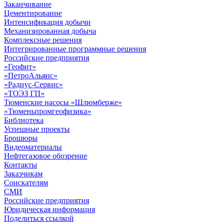
Заканчивание
Цементирование
Интенсификация добычи
Механизированная добыча
Комплексные решения
Интегрированные программные решения
Российские предприятия
«Геофит»
«ПетроАльянс»
«Радиус-Сервис»
«ТОЭЗ ГП»
Тюменские насосы «Шлюмберже»
«Тюменьпромгеофизика»
Библиотека
Успешные проекты
Брошюры
Видеоматериалы
Нефтегазовое обозрение
Контакты
Заказчикам
Соискателям
СМИ
Российские предприятия
Юридическая информация
Поделиться ссылкой