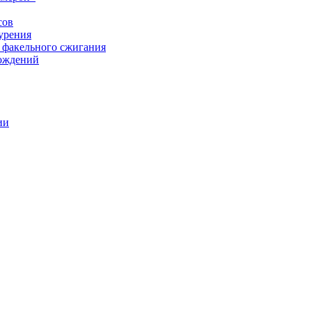
сов
урения
 факельного сжигания
рождений
ии