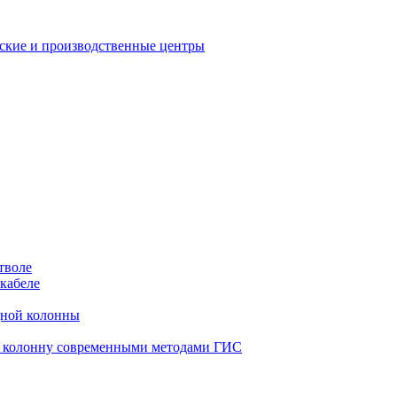
еские и производственные центры
тволе
кабеле
дной колонны
ю колонну современными методами ГИС