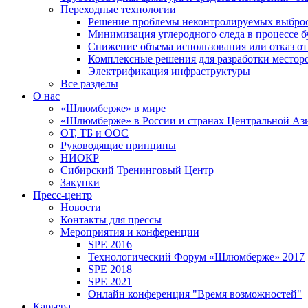
Переходные технологии
Решение проблемы неконтролируемых выбро
Минимизация углеродного следа в процессе б
Снижение объема использования или отказ от
Комплексные решения для разработки место
Электрификация инфраструктуры
Все разделы
О нас
«Шлюмберже» в мире
«Шлюмберже» в России и странах Центральной Аз
ОТ, ТБ и ООС
Руководящие принципы
НИОКР
Сибирский Тренинговый Центр
Закупки
Пресс-центр
Новости
Контакты для прессы
Мероприятия и конференции
SPE 2016
Технологический Форум «Шлюмберже» 2017
SPE 2018
SPE 2021
Онлайн конференция "Время возможностей"
Карьера