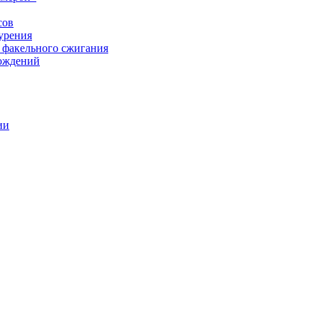
сов
урения
 факельного сжигания
рождений
ии