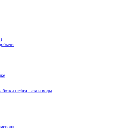
)
добычи
дке
аботки нефти, газа и воды
амерон»