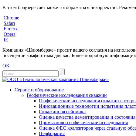
В этом браузере сайт может отображаться некорректно. Рекоме
Chrome
Safari
Firefox
Opera
IE
Компания «Шлюмберже» просит вашего согласия на использовани
посещение комфортным для вас. Более подробную информацию 
OK
Сервис и оборудование
Геофизические исследования скважин
Геофизические исследования скважин в откры
Инновационные технологии испытания пласто
Скважинная сейсмика
Оценка качества цементирования и состояни
Промыслово-геофизические исследования
Оценка ФЕС коллекторов через стальную об
Перфорация