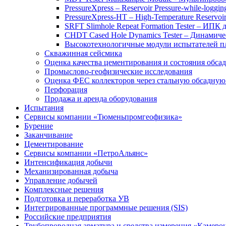
PressureXpress – Reservoir Pressure-while-logging
PressureXpress-HT – High-Temperature Reservoir
SRFT Slimhole Repeat Formation Tester – ИПК
CHDT Cased Hole Dynamics Tester – Динами
Высокотехнологичные модули испытателей 
Скважинная сейсмика
Оценка качества цементирования и состояния обса
Промыслово-геофизические исследования
Оценка ФЕС коллекторов через стальную обсадну
Перфорация
Продажа и аренда оборудования
Испытания
Сервисы компании «Тюменьпромгеофизика»
Бурение
Заканчивание
Цементирование
Сервисы компании «ПетроАльянс»
Интенсификация добычи
Механизированная добыча
Управление добычей
Комплексные решения
Подготовка и переработка УВ
Интегрированные программные решения (SIS)
Российские предприятия
Трубопроводная арматура и средства измерения «Камеро