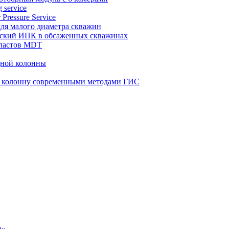
 service
 Pressure Service
 для малого диаметра скважин
ческий ИПК в обсаженных скважинах
пластов MDT
дной колонны
ю колонну современными методами ГИС
н»