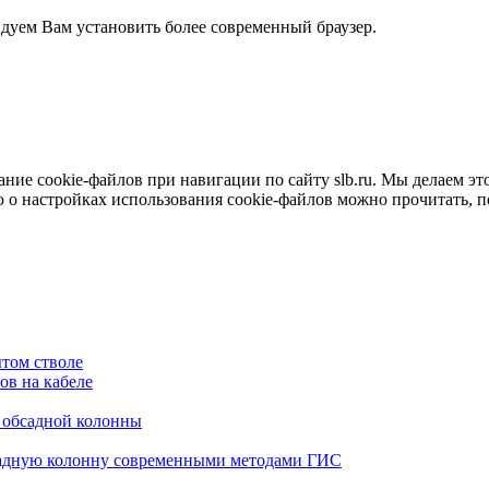
ндуем Вам установить более современный браузер.
е cookie-файлов при навигации по сайту slb.ru. Мы делаем это 
о настройках использования cookie-файлов можно прочитать, 
том стволе
в на кабеле
я обсадной колонны
садную колонну современными методами ГИС