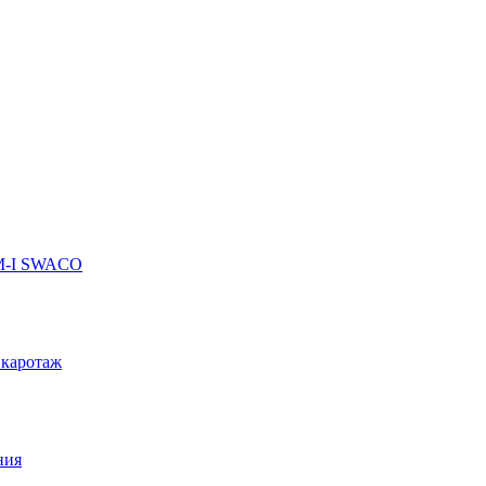
 M-I SWACO
 каротаж
ния