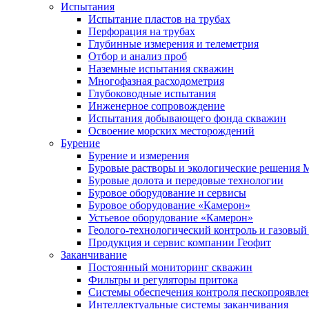
Испытания
Испытание пластов на трубах
Перфорация на трубах
Глубинные измерения и телеметрия
Отбор и анализ проб
Наземные испытания скважин
Многофазная расходометрия
Глубоководные испытания
Инженерное сопровождение
Испытания добывающего фонда скважин
Освоение морских месторождений
Бурение
Бурение и измерения
Буровые растворы и экологические решения
Буровые долота и передовые технологии
Буровое оборудование и сервисы
Буровое оборудование «Камерон»
Устьевое оборудование «Камерон»
Геолого-технологический контроль и газовый
Продукция и сервис компании Геофит
Заканчивание
Постоянный мониторинг скважин
Фильтры и регуляторы притока
Cистемы обеспечения контроля пескопроявле
Интеллектуальные системы заканчивания