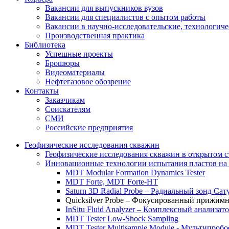
Вакансии для выпускников вузов
Вакансии для специалистов с опытом работы
Вакансии в научно-исследовательские, технологич
Производственная практика
Библиотека
Успешные проекты
Брошюры
Видеоматериалы
Нефтегазовое обозрение
Контакты
Заказчикам
Соискателям
СМИ
Российские предприятия
Геофизические исследования скважин
Геофизические исследования скважин в открытом с
Инновационные технологии испытания пластов на 
MDT Modular Formation Dynamics Tester
MDT Forte, MDT Forte-HT
Saturn 3D Radial Probe – Радиальный зонд Сат
Quicksilver Probe – Фокусированный прижимн
InSitu Fluid Analyzer – Комплексный анализа
MDT Tester Low-Shock Sampling
MDT Tester Multisample Module - Мультипроб