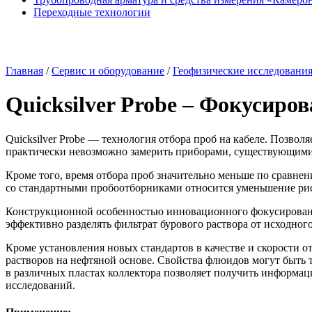
Переходные технологии
Главная
/
Сервис и оборудование
/
Геофизические исследовани
Quicksilver Probe – Фокусир
Quicksilver Probe — технология отбора проб на кабеле. Позвол
практически невозможно замерить приборами, существующими
Кроме того, время отбора проб значительно меньше по сравн
со стандартными пробоотборниками относится уменьшение риск
Конструкционной особенностью инновационного фокусированн
эффективно разделять фильтрат бурового раствора от исходного
Кроме установления новых стандартов в качестве и скорости о
растворов на нефтяной основе. Свойства флюидов могут быть т
в различных пластах коллектора позволяет получить информа
исследований.