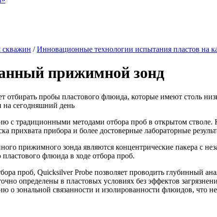
я скважин
/
Инновационные технологии испытания пластов на к
ованный прижимной зонд
яет отбирать пробы пластового флюида, которые имеют столь низ
 на сегодняшний день
ению с традиционными методами отбора проб в открытом стволе
а прихвата прибора и более достоверные лабораторные результ
ого прижимного зонда являются концентрические пакера с нез
 пластового флюида в ходе отбора проб.
тбора проб, Quicksilver Probe позволяет проводить глубинный 
очно определены в пластовых условиях без эффектов загрязнени
цию о зональной связанности и изолированности флюидов, что 