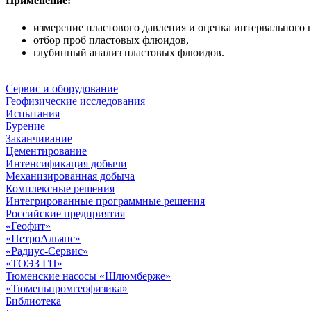
Применение:
измерение пластового давления и оценка интервального 
отбор проб пластовых флюидов,
глубинный анализ пластовых флюидов.
Сервис и оборудование
Геофизические исследования
Испытания
Бурение
Заканчивание
Цементирование
Интенсификация добычи
Механизированная добыча
Комплексные решения
Интегрированные программные решения
Российские предприятия
«Геофит»
«ПетроАльянс»
«Радиус-Сервис»
«ТОЭЗ ГП»
Тюменские насосы «Шлюмберже»
«Тюменьпромгеофизика»
Библиотека