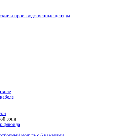
еские и производственные центры
тволе
кабеле
урн
ой зонд
тор флюида
оотборный модуль с 6 камерами